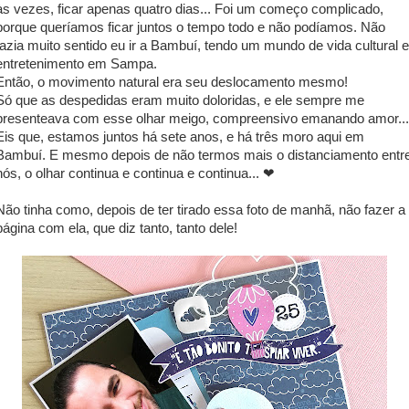
às vezes, ficar apenas quatro dias... Foi um começo complicado,
porque queríamos ficar juntos o tempo todo e não podíamos. Não
fazia muito sentido eu ir a Bambuí, tendo um mundo de vida cultural e
entretenimento em Sampa.
Então, o movimento natural era seu deslocamento mesmo!
Só que as despedidas eram muito doloridas, e ele sempre me
presenteava com esse olhar meigo, compreensivo emanando amor...
Eis que, estamos juntos há sete anos, e há três moro aqui em
Bambuí. E mesmo depois de não termos mais o distanciamento entr
nós, o olhar continua e continua e continua... ❤
Não tinha como, depois de ter tirado essa foto de manhã, não fazer a
página com ela, que diz tanto, tanto dele!