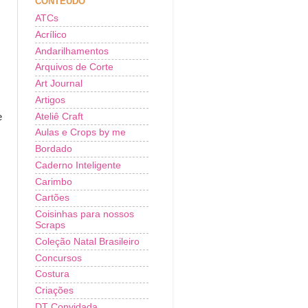
CONTEÚDO
ATCs
Acrílico
Andarilhamentos
Arquivos de Corte
Art Journal
Artigos
Ateliê Craft
e
Aulas e Crops by me
Bordado
Caderno Inteligente
Carimbo
Cartões
Coisinhas para nossos
Scraps
Coleção Natal Brasileiro
Concursos
Costura
Criações
DT Convidada