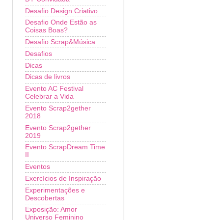
Desafio Design Criativo
Desafio Onde Estão as
Coisas Boas?
Desafio Scrap&Música
Desafios
Dicas
Dicas de livros
Evento AC Festival
Celebrar a Vida
Evento Scrap2gether
2018
Evento Scrap2gether
2019
Evento ScrapDream Time
II
Eventos
Exercícios de Inspiração
Experimentações e
Descobertas
Exposição: Amor
Universo Feminino