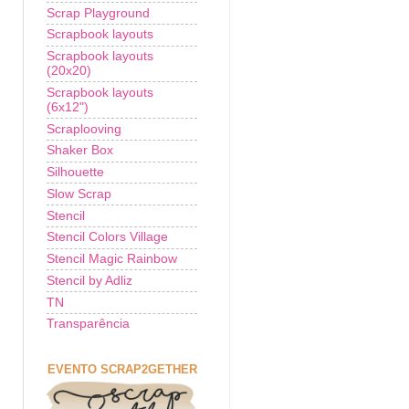
Scrap Playground
Scrapbook layouts
Scrapbook layouts
(20x20)
Scrapbook layouts
(6x12")
Scraplooving
Shaker Box
Silhouette
Slow Scrap
Stencil
Stencil Colors Village
Stencil Magic Rainbow
Stencil by Adliz
TN
Transparência
EVENTO SCRAP2GETHER