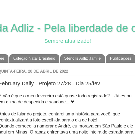
 Adliz - Pela liberdade de c
Sempre atualizado!
ree
Coleção Natal Brasileiro
Stencils Adliz Jamile
Publicações
QUINTA-FEIRA, 28 DE ABRIL DE 2022
February Daily - Projeto 27/28 - Dia 25/fev
E não é que o meu fevereiro está quase todo registrado?... Já estou
em clima de despedida e saudade... ❤
Antes de falar do projeto, contarei uma história para você, que
contextualizará a foto escolhida para o dia de hoje!
Quando comecei a namorar o André, eu morava em São Paulo e ele
aqui em Minas. O rapaz enfrentava uma noite inteira de estrada para,