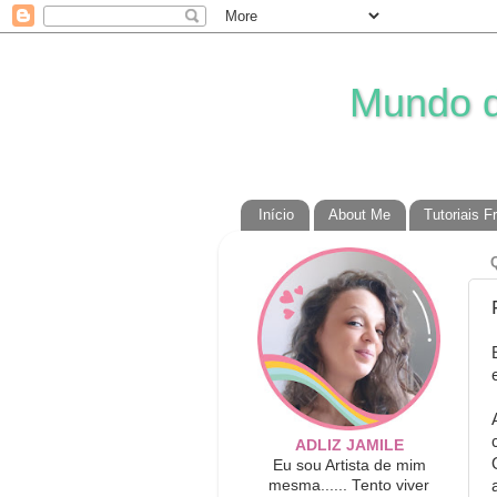
Mundo da
Início
About Me
Tutoriais F
ADLIZ JAMILE
Eu sou Artista de mim
mesma...... Tento viver