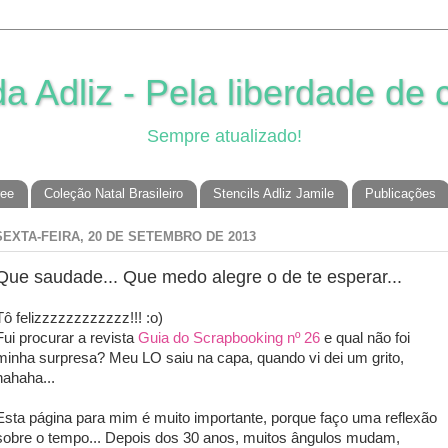
 Adliz - Pela liberdade de c
Sempre atualizado!
ree
Coleção Natal Brasileiro
Stencils Adliz Jamile
Publicações
SEXTA-FEIRA, 20 DE SETEMBRO DE 2013
Que saudade... Que medo alegre o de te esperar...
Tô felizzzzzzzzzzzz!!! :o)
Fui procurar a revista
Guia do Scrapbooking nº 26
e qual não foi
minha surpresa? Meu LO saiu na capa, quando vi dei um grito,
hahaha...
Esta página para mim é muito importante, porque faço uma reflexão
sobre o tempo... Depois dos 30 anos, muitos ângulos mudam,