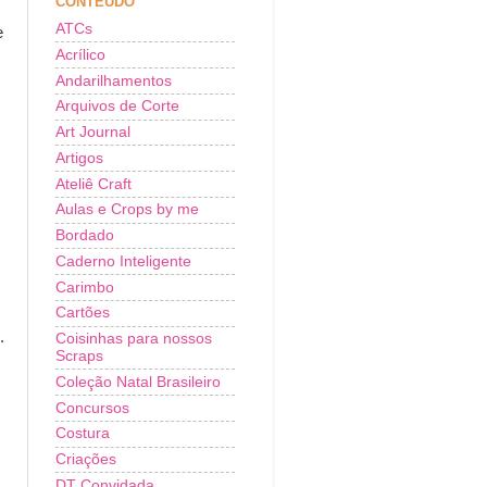
CONTEÚDO
ATCs
e
Acrílico
Andarilhamentos
Arquivos de Corte
Art Journal
Artigos
Ateliê Craft
Aulas e Crops by me
Bordado
Caderno Inteligente
Carimbo
Cartões
.
Coisinhas para nossos
Scraps
Coleção Natal Brasileiro
Concursos
Costura
Criações
DT Convidada