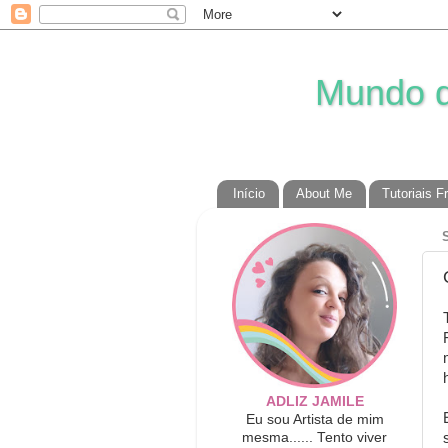
Mundo da
Início
About Me
Tutoriais F
ADLIZ JAMILE
Eu sou Artista de mim
mesma...... Tento viver