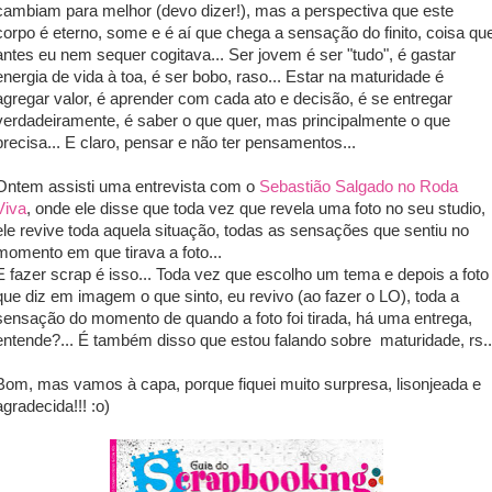
cambiam para melhor (devo dizer!), mas a perspectiva que este
corpo é eterno, some e é aí que chega a sensação do finito, coisa qu
antes eu nem sequer cogitava... Ser jovem é ser "tudo", é gastar
energia de vida à toa, é ser bobo, raso... Estar na maturidade é
agregar valor, é aprender com cada ato e decisão, é se entregar
verdadeiramente, é saber o que quer, mas principalmente o que
precisa... E claro, pensar e não ter pensamentos...
Ontem assisti uma entrevista com o
Sebastião Salgado no Roda
Viva
, onde ele disse que toda vez que revela uma foto no seu studio,
ele revive toda aquela situação, todas as sensações que sentiu no
momento em que tirava a foto...
E fazer scrap é isso... Toda vez que escolho um tema e depois a foto
que diz em imagem o que sinto, eu revivo (ao fazer o LO), toda a
sensação do momento de quando a foto foi tirada, há uma entrega,
entende?... É também disso que estou falando sobre maturidade, rs..
Bom, mas vamos à capa, porque fiquei muito surpresa, lisonjeada e
agradecida!!! :o)