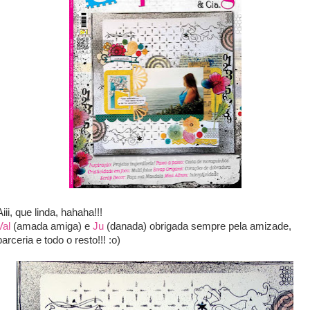
Aiii, que linda, hahaha!!!
Val
(amada amiga) e
Ju
(danada) obrigada sempre pela amizade,
parceria e todo o resto!!! :o)