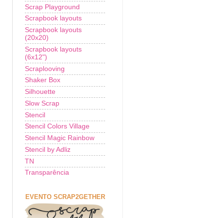
Scrap Playground
Scrapbook layouts
Scrapbook layouts
(20x20)
Scrapbook layouts
(6x12")
Scraplooving
Shaker Box
Silhouette
Slow Scrap
Stencil
Stencil Colors Village
Stencil Magic Rainbow
Stencil by Adliz
TN
Transparência
EVENTO SCRAP2GETHER