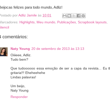
Beijocas felizes para todo mundo, Adliz!
Postado por
Adliz Jamile
às
10:01
Marcadores:
Highlights
,
Meu mundo
,
Publicações
,
Scrapbook layouts
,
Stencil
4 comentários:
Naty Young
20 de setembro de 2013 às 13:13
Oiiieee, Adliz.
Tudo bem?
Que tudoooooo essa emoção de ser a capa da revista... Eu t
gritaria!!! Eheheehehe
Lindas palavras!
Um beijo,
Naty Young
Responder