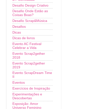
Desafio Design Criativo
Desafio Onde Estão as
Coisas Boas?
Desafio Scrap&Música
Desafios
Dicas
Dicas de livros
Evento AC Festival
Celebrar a Vida
Evento Scrap2gether
2018
Evento Scrap2gether
2019
Evento ScrapDream Time
II
Eventos
Exercícios de Inspiração
Experimentações e
Descobertas
Exposição: Amor
Universo Feminino