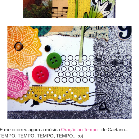
E me ocorreu agora a música
Oração ao Tempo
- de Caetano...
TEMPO, TEMPO, TEMPO, TEMPO... :o)