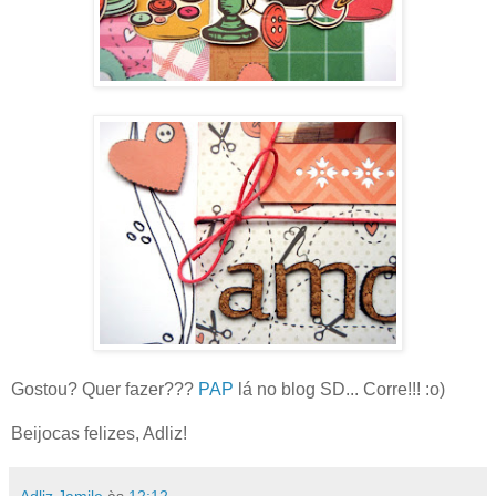
Gostou? Quer fazer???
PAP
lá no blog SD... Corre!!! :o)
Beijocas felizes, Adliz!
Adliz Jamile
às
12:12