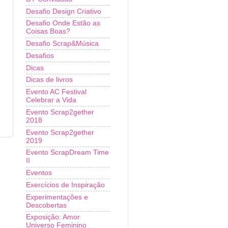
Desafio Design Criativo
Desafio Onde Estão as
Coisas Boas?
Desafio Scrap&Música
Desafios
Dicas
Dicas de livros
Evento AC Festival
Celebrar a Vida
Evento Scrap2gether
2018
Evento Scrap2gether
2019
Evento ScrapDream Time
II
Eventos
Exercícios de Inspiração
Experimentações e
Descobertas
Exposição: Amor
Universo Feminino