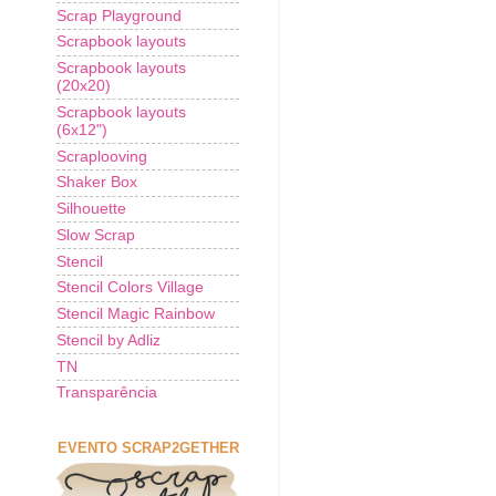
Scrap Playground
Scrapbook layouts
Scrapbook layouts
(20x20)
Scrapbook layouts
(6x12")
Scraplooving
Shaker Box
Silhouette
Slow Scrap
Stencil
Stencil Colors Village
Stencil Magic Rainbow
Stencil by Adliz
TN
Transparência
EVENTO SCRAP2GETHER