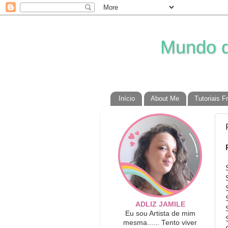
Mundo da
Início
About Me
Tutoriais F
ADLIZ JAMILE
Eu sou Artista de mim
mesma...... Tento viver