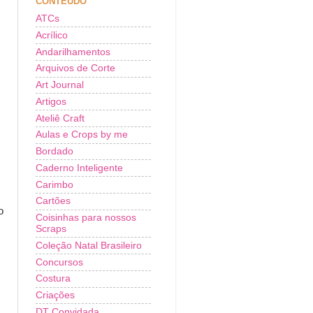
CONTEÚDO
ATCs
Acrílico
Andarilhamentos
Arquivos de Corte
Art Journal
Artigos
Ateliê Craft
Aulas e Crops by me
Bordado
Caderno Inteligente
Carimbo
Cartões
o
Coisinhas para nossos
Scraps
Coleção Natal Brasileiro
Concursos
Costura
Criações
DT Convidada