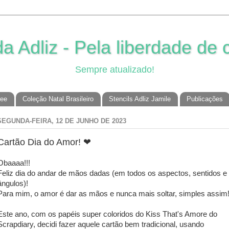
 Adliz - Pela liberdade de c
Sempre atualizado!
ree
Coleção Natal Brasileiro
Stencils Adliz Jamile
Publicações
SEGUNDA-FEIRA, 12 DE JUNHO DE 2023
Cartão Dia do Amor! ❤
Obaaaa!!!
Feliz dia do andar de mãos dadas (em todos os aspectos, sentidos e
ângulos)!
Para mim, o amor é dar as mãos e nunca mais soltar, simples assim
Este ano, com os papéis super coloridos do Kiss That's Amore do
Scrapdiary, decidi fazer aquele cartão bem tradicional, usando