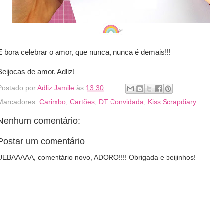
E bora celebrar o amor, que nunca, nunca é demais!!!
Beijocas de amor. Adliz!
Postado por
Adliz Jamile
às
13:30
Marcadores:
Carimbo
,
Cartões
,
DT Convidada
,
Kiss Scrapdiary
Nenhum comentário:
Postar um comentário
UEBAAAAA, comentário novo, ADORO!!!! Obrigada e beijinhos!