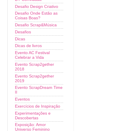
Desafio Design Criativo
Desafio Onde Estão as
Coisas Boas?
Desafio Scrap&Música
Desafios
Dicas
Dicas de livros
Evento AC Festival
Celebrar a Vida
Evento Scrap2gether
2018
Evento Scrap2gether
2019
Evento ScrapDream Time
II
Eventos
Exercícios de Inspiração
Experimentações e
Descobertas
Exposição: Amor
Universo Feminino