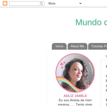
Mundo da
Início
About Me
Tutoriais F
ADLIZ JAMILE
Eu sou Artista de mim
mesma...... Tento viver