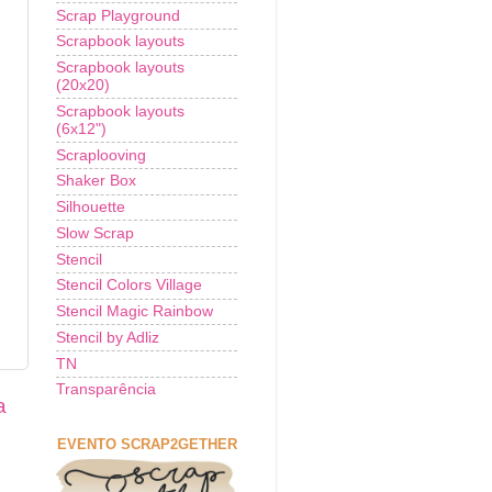
Scrap Playground
Scrapbook layouts
Scrapbook layouts
(20x20)
Scrapbook layouts
(6x12")
Scraplooving
Shaker Box
Silhouette
Slow Scrap
Stencil
Stencil Colors Village
Stencil Magic Rainbow
Stencil by Adliz
TN
Transparência
a
EVENTO SCRAP2GETHER