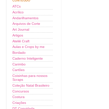
CONTEÚDO
ATCs
Acrílico
Andarilhamentos
Arquivos de Corte
Art Journal
Artigos
Ateliê Craft
Aulas e Crops by me
Bordado
Caderno Inteligente
Carimbo
Cartões
Coisinhas para nossos
Scraps
Coleção Natal Brasileiro
Concursos
Costura
Criações
DT Convidada