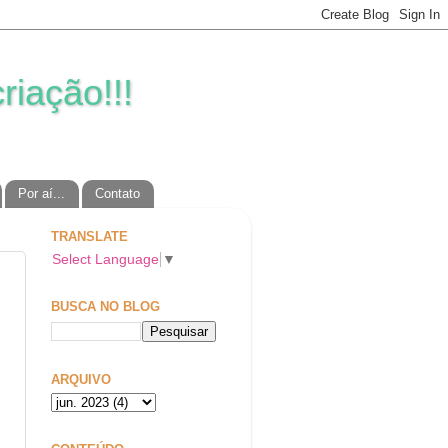
riação!!!
Por aí...
Contato
TRANSLATE
Select Language
▼
BUSCA NO BLOG
!
ARQUIVO