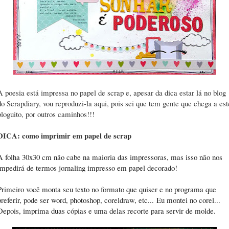
A poesia está impressa no papel de scrap e, apesar da dica estar lá no blog
do Scrapdiary, vou reproduzi-la aqui, pois sei que tem gente que chega a est
bloguito, por outros caminhos!!!
DICA: como imprimir em papel de scrap
A folha 30x30 cm não cabe na maioria das impressoras, mas isso não nos
impedirá de termos jornaling impresso em papel decorado!
Primeiro você monta seu texto no formato que quiser e no programa que
preferir, pode ser word, photoshop, coreldraw, etc...
Eu montei no corel...
Depois, imprima duas cópias e uma delas recorte para servir de molde.