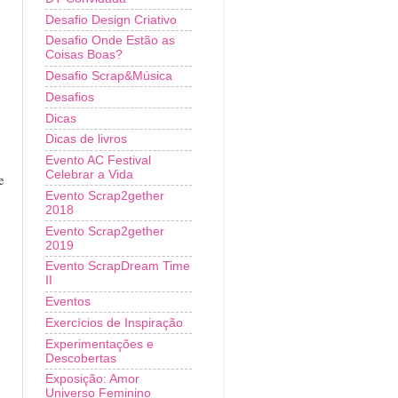
Desafio Design Criativo
Desafio Onde Estão as
Coisas Boas?
Desafio Scrap&Música
Desafios
Dicas
Dicas de livros
Evento AC Festival
Celebrar a Vida
e
Evento Scrap2gether
2018
Evento Scrap2gether
2019
Evento ScrapDream Time
II
Eventos
Exercícios de Inspiração
Experimentações e
Descobertas
Exposição: Amor
Universo Feminino