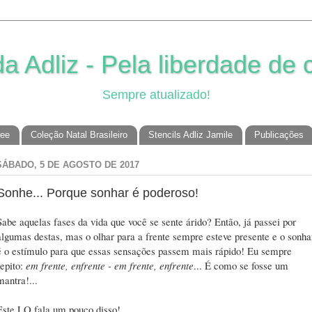
 Adliz - Pela liberdade de c
Sempre atualizado!
ree
Coleção Natal Brasileiro
Stencils Adliz Jamile
Publicações
SÁBADO, 5 DE AGOSTO DE 2017
Sonhe... Porque sonhar é poderoso!
Sabe aquelas fases da vida que você se sente árido? Então, já passei por
algumas destas, mas o olhar para a frente sempre esteve presente e o sonha
é o estímulo para que essas sensações passem mais rápido! Eu sempre
repito:
em frente, enfrente - em frente, enfrente
... É como se fosse um
mantra!...
Este LO fala um pouco disso!