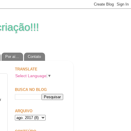
riação!!!
Por aí...
Contato
TRANSLATE
Select Language
▼
BUSCA NO BLOG
r
ARQUIVO