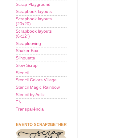
Scrap Playground
Scrapbook layouts
Scrapbook layouts
(20x20)
Scrapbook layouts
(6x12")
Scraplooving
Shaker Box
Silhouette
Slow Scrap
Stencil
Stencil Colors Village
Stencil Magic Rainbow
Stencil by Adliz
TN
Transparência
EVENTO SCRAP2GETHER