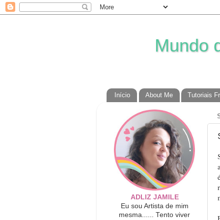
Mundo da
Início
About Me
Tutoriais F
ADLIZ JAMILE
Eu sou Artista de mim
mesma...... Tento viver