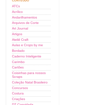
CONTEÚDO
ATCs
Acrílico
Andarilhamentos
Arquivos de Corte
Art Journal
Artigos
Ateliê Craft
Aulas e Crops by me
Bordado
Caderno Inteligente
Carimbo
Cartões
Coisinhas para nossos
Scraps
Coleção Natal Brasileiro
Concursos
Costura
Criações
DT Convidada