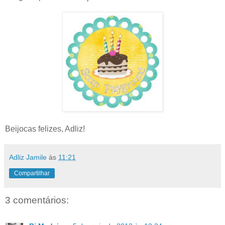
Beijocas felizes, Adliz!
Adliz Jamile
às
11:21
Compartilhar
3 comentários: