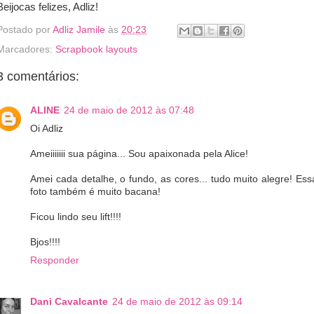
Beijocas felizes, Adliz!
Postado por
Adliz Jamile
às
20:23
Marcadores:
Scrapbook layouts
3 comentários:
ALINE
24 de maio de 2012 às 07:48
Oi Adliz
Ameiiiiiii sua página... Sou apaixonada pela Alice!
Amei cada detalhe, o fundo, as cores... tudo muito alegre! Ess
foto também é muito bacana!
Ficou lindo seu lift!!!!
Bjos!!!!
Responder
Dani Cavalcante
24 de maio de 2012 às 09:14