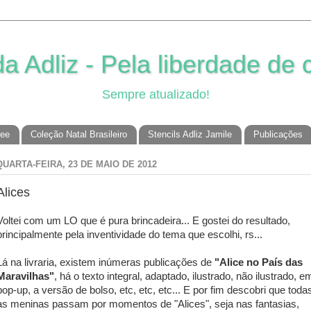
 Adliz - Pela liberdade de c
Sempre atualizado!
ree
Coleção Natal Brasileiro
Stencils Adliz Jamile
Publicações
QUARTA-FEIRA, 23 DE MAIO DE 2012
Alices
Voltei com um LO que é pura brincadeira... E gostei do resultado,
principalmente pela inventividade do tema que escolhi, rs...
Lá na livraria, existem inúmeras publicações de
"Alice no País das
Maravilhas"
, há o texto integral, adaptado, ilustrado, não ilustrado, e
pop-up, a versão de bolso, etc, etc, etc... E por fim descobri que toda
as meninas passam por momentos de "Alices", seja nas fantasias,