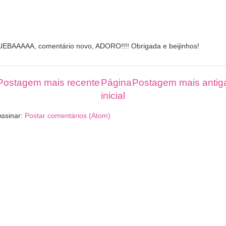
UEBAAAAA, comentário novo, ADORO!!!! Obrigada e beijinhos!
Postagem mais recente
Página
Postagem mais antig
inicial
Assinar:
Postar comentários (Atom)