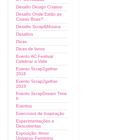
Desafio Design Criativo
Desafio Onde Estão as
Coisas Boas?
Desafio Scrap&Música
Desafios
Dicas
Dicas de livros
Evento AC Festival
Celebrar a Vida
Evento Scrap2gether
2018
Evento Scrap2gether
2019
Evento ScrapDream Time
II
Eventos
Exercícios de Inspiração
Experimentações e
Descobertas
Exposição: Amor
Universo Feminino