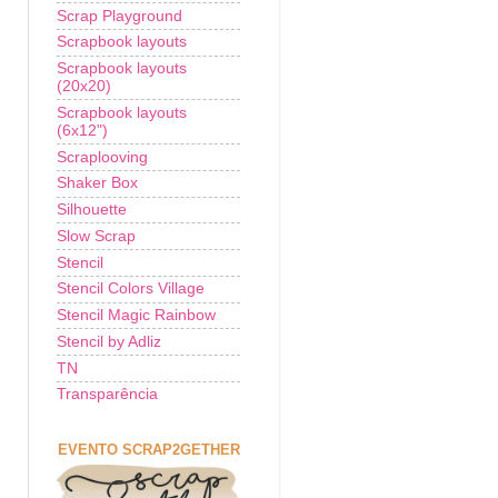
Scrap Playground
Scrapbook layouts
Scrapbook layouts
(20x20)
Scrapbook layouts
(6x12")
Scraplooving
Shaker Box
Silhouette
Slow Scrap
Stencil
Stencil Colors Village
Stencil Magic Rainbow
Stencil by Adliz
TN
Transparência
,
EVENTO SCRAP2GETHER