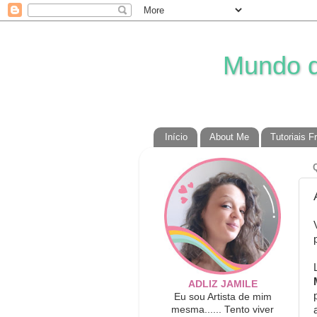
Mundo da
Início
About Me
Tutoriais F
ADLIZ JAMILE
Eu sou Artista de mim
mesma...... Tento viver