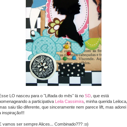
Esse LO nasceu para o "Liftada do mês" lá no
SD
, que está
homenageando a participativa
Leila Cassimira
, minha querida Leiloca
mas saiu tão diferente, que sinceramente nem parece lift, mas adorei
a inspiração!!!
E vamos ser sempre Alices... Combinado??? :o)