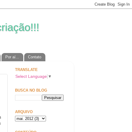
riação!!!
Por aí...
Contato
TRANSLATE
Select Language
▼
BUSCA NO BLOG
ARQUIVO
m
s