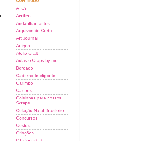
CONTEÚDO
ATCs
u
Acrílico
Andarilhamentos
Arquivos de Corte
Art Journal
Artigos
Ateliê Craft
Aulas e Crops by me
Bordado
Caderno Inteligente
Carimbo
Cartões
Coisinhas para nossos
Scraps
Coleção Natal Brasileiro
Concursos
Costura
Criações
DT Convidada