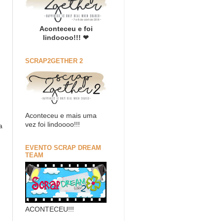
Aconteceu e foi
lindoooo!!! ❤
SCRAP2GETHER 2
Aconteceu e mais uma
vez foi lindoooo!!!
a
EVENTO SCRAP DREAM
TEAM
ACONTECEU!!!