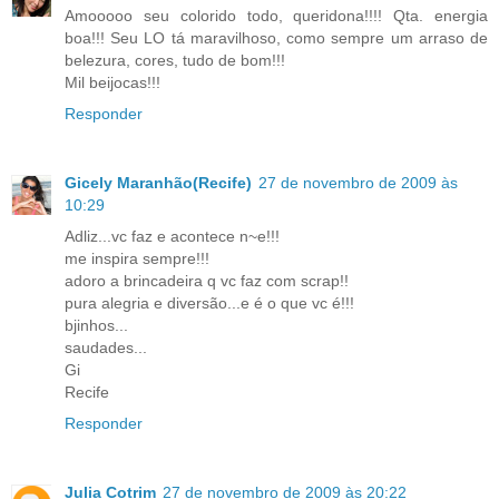
Amooooo seu colorido todo, queridona!!!! Qta. energia
boa!!! Seu LO tá maravilhoso, como sempre um arraso de
belezura, cores, tudo de bom!!!
Mil beijocas!!!
Responder
Gicely Maranhão(Recife)
27 de novembro de 2009 às
10:29
Adliz...vc faz e acontece n~e!!!
me inspira sempre!!!
adoro a brincadeira q vc faz com scrap!!
pura alegria e diversão...e é o que vc é!!!
bjinhos...
saudades...
Gi
Recife
Responder
Julia Cotrim
27 de novembro de 2009 às 20:22