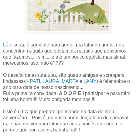
Lá
o scrap é somente para gente, pra falar da gente, nos
concentrar naquilo que gostamos, naquilo que pensamos,
que fazemos..... sim.... é até um pouco egoísta mas afinal,
merecemos isso, não é????
O desafio delas (uhuuuu, são quatro amigas e scrappers
lindasssss -
PATI
,
LAURA
,
MARTA
e
LANY
) é falar sobre o
ano ou a data de nosso nascimento...
Fui a primeira convidada,
A D O R E I
participar e para mim
foi uma honra!!!! Muito obrigada meninas!!!!
Este é o LO que preparei pensando na data do meu
aniversário... Pois é, eu nasci numa terça feira de carnaval,
rs, e não me venham falar que agora vocês entendem o
porque que sou assim, hahahaha!!!!