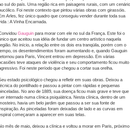
ao sul do país. Uma região rica em paisagens rurais, com um cenári
bucólico. Foi neste contexto que pintou várias obras com girassóis.
Em Arles, fez único quadro que conseguiu vender durante toda sua
vida : A Vinha Encarnada.
Convidou
Gauguin
para morar com ele no sul da França. Este foi o
único que aceitou sua idéia de fundar um centro artístico naquela
região. No início, a relação entre os dois era tranqüila, porém com o
tempo, os desentendimentos foram aumentando e, quando Gauguin
retornou para Paris, Vincent entrou em depressão. Em várias
ocasiões teve ataques de violência e seu comportamento ficou muito
agressivo. Foi neste período que chegou a cortar sua orelha.
Seu estado psicológico chegou a refletir em suas obras. Deixou a
técnica do pontilhado e passou a pintar com rápidas e pequenas
pinceladas. No ano de 1889, sua doença ficou mais grave e teve que
ser internado numa clínica psiquiátrica. Nesta clínica, dentro de um
mosteiro, havia um belo jardim que passou a ser sua fonte de
inspiração. As pinceladas foram deixadas de lado e as curvas em
espiral começaram a aparecer em suas telas.
No mês de maio, deixou a clínica e voltou a morar em Paris, próximo