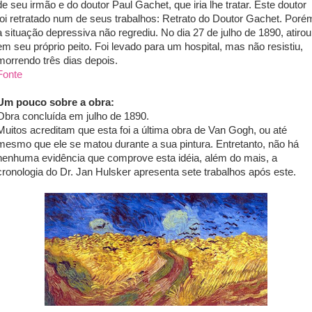
de seu irmão e do doutor Paul Gachet, que iria lhe tratar. Este doutor
foi retratado num de seus trabalhos: Retrato do Doutor Gachet. Poré
a situação depressiva não regrediu. No dia 27 de julho de 1890, atirou
em seu próprio peito. Foi levado para um hospital, mas não resistiu,
morrendo três dias depois.
Fonte
Um pouco sobre a obra:
Obra concluída em julho de 1890.
Muitos acreditam que esta foi a última obra de Van Gogh, ou até
mesmo que ele se matou durante a sua pintura. Entretanto, não há
nenhuma evidência que comprove esta idéia, além do mais, a
cronologia do Dr. Jan Hulsker apresenta sete trabalhos após este.