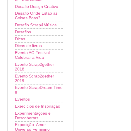
Desafio Design Criativo
Desafio Onde Estão as
Coisas Boas?
Desafio Scrap&Música
Desafios
Dicas
Dicas de livros
Evento AC Festival
Celebrar a Vida
Evento Scrap2gether
2018
Evento Scrap2gether
2019
Evento ScrapDream Time
II
Eventos
Exercícios de Inspiração
Experimentações e
Descobertas
Exposição: Amor
Universo Feminino