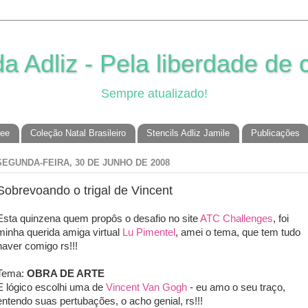
 Adliz - Pela liberdade de c
Sempre atualizado!
ree
Coleção Natal Brasileiro
Stencils Adliz Jamile
Publicações
SEGUNDA-FEIRA, 30 DE JUNHO DE 2008
Sobrevoando o trigal de Vincent
Esta quinzena quem propôs o desafio no site
ATC Challenges
, foi
minha querida amiga virtual
Lu Pimentel
, amei o tema, que tem tudo
haver comigo rs!!!
Tema:
OBRA DE ARTE
E lógico escolhi uma de
Vincent Van Gogh
- eu amo o seu traço,
entendo suas pertubações, o acho genial, rs!!!