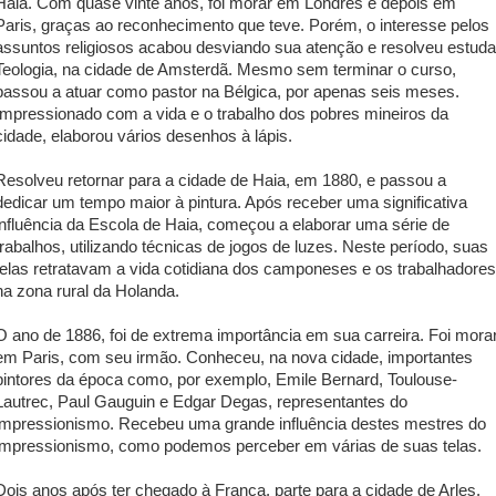
Haia. Com quase vinte anos, foi morar em Londres e depois em
Paris, graças ao reconhecimento que teve. Porém, o interesse pelos
assuntos religiosos acabou desviando sua atenção e resolveu estuda
Teologia, na cidade de Amsterdã. Mesmo sem terminar o curso,
passou a atuar como pastor na Bélgica, por apenas seis meses.
Impressionado com a vida e o trabalho dos pobres mineiros da
cidade, elaborou vários desenhos à lápis.
Resolveu retornar para a cidade de Haia, em 1880, e passou a
dedicar um tempo maior à pintura. Após receber uma significativa
influência da Escola de Haia, começou a elaborar uma série de
trabalhos, utilizando técnicas de jogos de luzes. Neste período, suas
telas retratavam a vida cotidiana dos camponeses e os trabalhadores
na zona rural da Holanda.
O ano de 1886, foi de extrema importância em sua carreira. Foi mora
em Paris, com seu irmão. Conheceu, na nova cidade, importantes
pintores da época como, por exemplo, Emile Bernard, Toulouse-
Lautrec, Paul Gauguin e Edgar Degas, representantes do
impressionismo. Recebeu uma grande influência destes mestres do
impressionismo, como podemos perceber em várias de suas telas.
Dois anos após ter chegado à França, parte para a cidade de Arles,