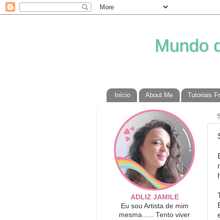
Mundo da
Início
About Me
Tutoriais F
ADLIZ JAMILE
Eu sou Artista de mim
mesma...... Tento viver