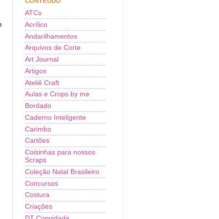
CONTEÚDO
ATCs
o
Acrílico
Andarilhamentos
Arquivos de Corte
Art Journal
Artigos
Ateliê Craft
Aulas e Crops by me
Bordado
Caderno Inteligente
Carimbo
Cartões
Coisinhas para nossos
Scraps
Coleção Natal Brasileiro
Concursos
Costura
Criações
DT Convidada