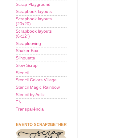
Scrap Playground
o
Scrapbook layouts
Scrapbook layouts
(20x20)
Scrapbook layouts
(6x12")
Scraplooving
Shaker Box
Silhouette
Slow Scrap
Stencil
Stencil Colors Village
Stencil Magic Rainbow
Stencil by Adliz
TN
Transparência
EVENTO SCRAP2GETHER