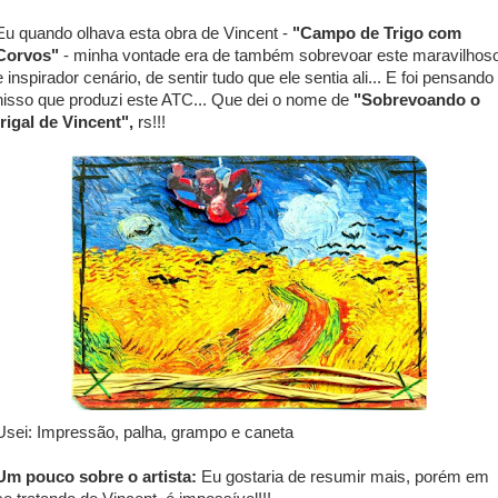
Eu quando olhava esta obra de Vincent -
"Campo de Trigo com
Corvos"
- minha vontade era de também sobrevoar este maravilhos
e inspirador cenário, de sentir tudo que ele sentia ali... E foi pensando
nisso que produzi este ATC... Que dei o nome de
"Sobrevoando o
trigal de Vincent",
rs!!!
Usei: Impressão, palha, grampo e caneta
Um pouco sobre o artista:
Eu gostaria de resumir mais, porém em