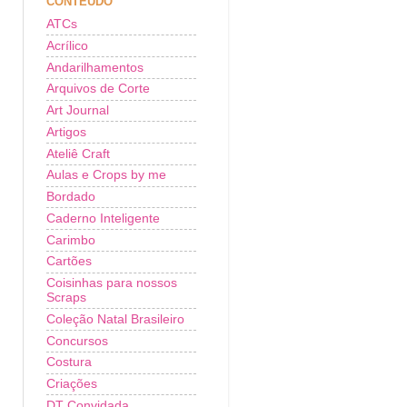
CONTEÚDO
ATCs
Acrílico
Andarilhamentos
Arquivos de Corte
Art Journal
Artigos
Ateliê Craft
Aulas e Crops by me
Bordado
Caderno Inteligente
Carimbo
Cartões
Coisinhas para nossos
Scraps
Coleção Natal Brasileiro
Concursos
Costura
Criações
DT Convidada