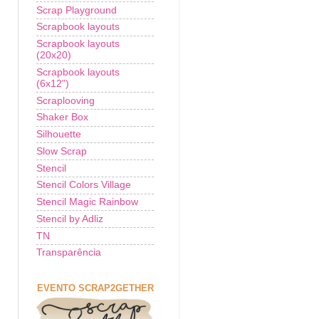
Scrap Playground
Scrapbook layouts
Scrapbook layouts
(20x20)
Scrapbook layouts
(6x12")
Scraplooving
Shaker Box
Silhouette
Slow Scrap
Stencil
Stencil Colors Village
Stencil Magic Rainbow
Stencil by Adliz
TN
Transparência
EVENTO SCRAP2GETHER