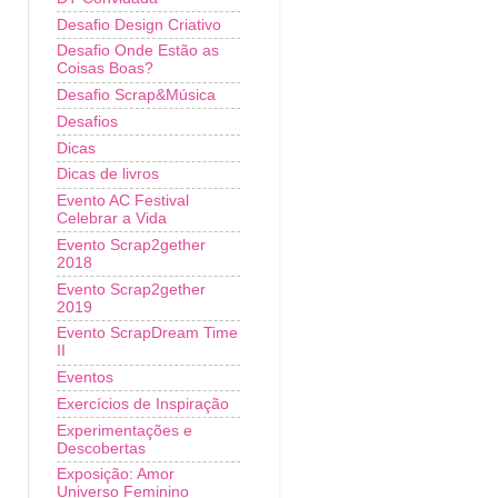
Desafio Design Criativo
Desafio Onde Estão as
Coisas Boas?
Desafio Scrap&Música
Desafios
Dicas
Dicas de livros
Evento AC Festival
Celebrar a Vida
Evento Scrap2gether
2018
Evento Scrap2gether
2019
Evento ScrapDream Time
II
Eventos
Exercícios de Inspiração
Experimentações e
Descobertas
Exposição: Amor
Universo Feminino