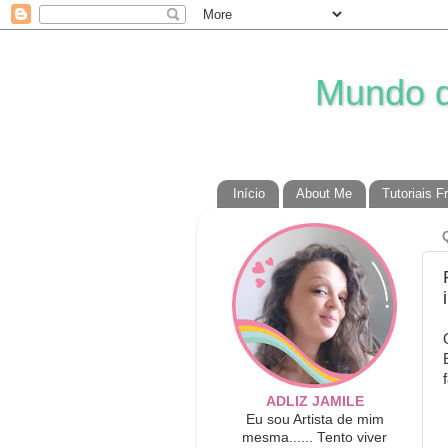
Mundo da
Início
About Me
Tutoriais F
ADLIZ JAMILE
Eu sou Artista de mim
mesma...... Tento viver