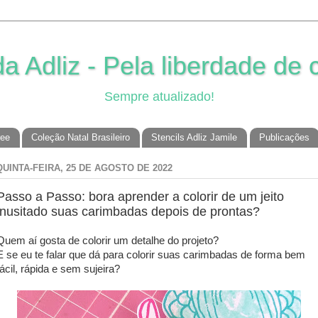
 Adliz - Pela liberdade de c
Sempre atualizado!
ree
Coleção Natal Brasileiro
Stencils Adliz Jamile
Publicações
QUINTA-FEIRA, 25 DE AGOSTO DE 2022
Passo a Passo: bora aprender a colorir de um jeito
inusitado suas carimbadas depois de prontas?
Quem aí gosta de colorir um detalhe do projeto?
E se eu te falar que dá para colorir suas carimbadas de forma bem
fácil, rápida e sem sujeira?