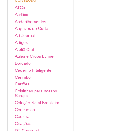
CONTEÚDO
ATCs
Acrílico
Andarilhamentos
Arquivos de Corte
Art Journal
Artigos
Ateliê Craft
Aulas e Crops by me
Bordado
Caderno Inteligente
Carimbo
Cartões
Coisinhas para nossos
Scraps
Coleção Natal Brasileiro
Concursos
Costura
Criações
DT Convidada