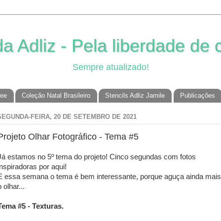
 Adliz - Pela liberdade de c
Sempre atualizado!
ree
Coleção Natal Brasileiro
Stencils Adliz Jamile
Publicações
SEGUNDA-FEIRA, 20 DE SETEMBRO DE 2021
Projeto Olhar Fotográfico - Tema #5
Já estamos no 5º tema do projeto! Cinco segundas com fotos
inspiradoras por aqui!
E essa semana o tema é bem interessante, porque aguça ainda mais
o olhar...
Tema #5 - Texturas.