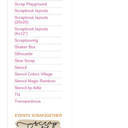
Scrap Playground
Scrapbook layouts
Scrapbook layouts
(20x20)
Scrapbook layouts
(6x12")
Scraplooving
Shaker Box
Silhouette
Slow Scrap
Stencil
Stencil Colors Village
Stencil Magic Rainbow
Stencil by Adliz
TN
Transparência
EVENTO SCRAP2GETHER