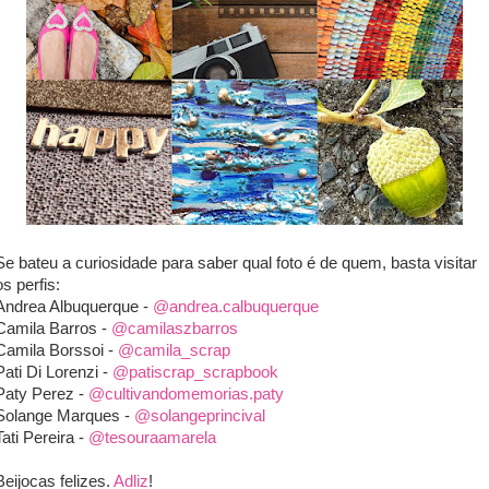
Se bateu a curiosidade para saber qual foto é de quem, basta visitar
os perfis:
Andrea Albuquerque -
@andrea.calbuquerque
Camila Barros -
@camilaszbarros
Camila Borssoi -
@camila_scrap
Pati Di Lorenzi -
@patiscrap_scrapbook
Paty Perez -
@cultivandomemorias.paty
Solange Marques -
@solangeprincival
Tati Pereira -
@tesouraamarela
Beijocas felizes.
Adliz
!