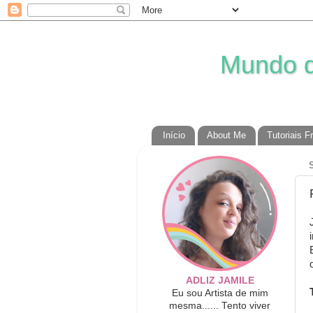
Mundo da
Início
About Me
Tutoriais F
ADLIZ JAMILE
Eu sou Artista de mim
mesma...... Tento viver