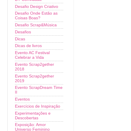
Desafio Design Criativo
Desafio Onde Estão as
Coisas Boas?
Desafio Scrap&Música
Desafios
Dicas
Dicas de livros
Evento AC Festival
Celebrar a Vida
Evento Scrap2gether
2018
Evento Scrap2gether
2019
Evento ScrapDream Time
II
Eventos
Exercícios de Inspiração
Experimentações e
Descobertas
Exposição: Amor
Universo Feminino