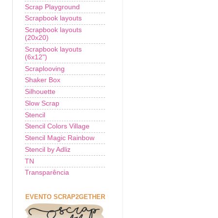
Scrap Playground
Scrapbook layouts
Scrapbook layouts
(20x20)
Scrapbook layouts
(6x12")
Scraplooving
Shaker Box
Silhouette
Slow Scrap
Stencil
Stencil Colors Village
Stencil Magic Rainbow
Stencil by Adliz
TN
Transparência
EVENTO SCRAP2GETHER