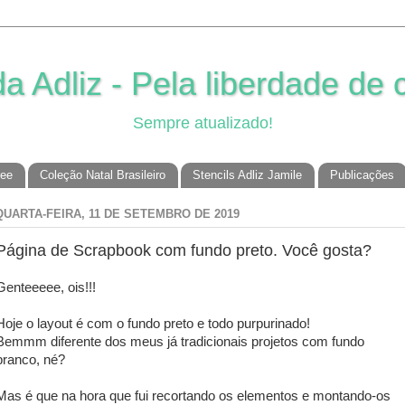
 Adliz - Pela liberdade de c
Sempre atualizado!
ree
Coleção Natal Brasileiro
Stencils Adliz Jamile
Publicações
QUARTA-FEIRA, 11 DE SETEMBRO DE 2019
Página de Scrapbook com fundo preto. Você gosta?
Genteeeee, ois!!!
Hoje o layout é com o fundo preto e todo purpurinado!
Bemmm diferente dos meus já tradicionais projetos com fundo
branco, né?
Mas é que na hora que fui recortando os elementos e montando-os