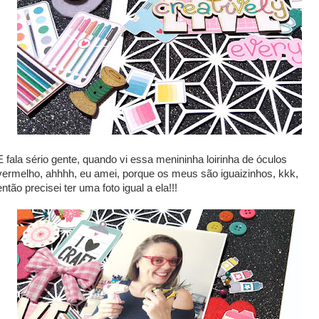
E fala sério gente, quando vi essa menininha loirinha de óculos
vermelho, ahhhh, eu amei, porque os meus são iguaizinhos, kkk,
então precisei ter uma foto igual a ela!!!