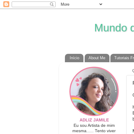
Mundo da
Início
About Me
Tutoriais F
ADLIZ JAMILE
Eu sou Artista de mim
mesma...... Tento viver