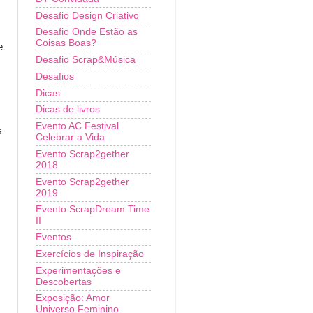
Desafio Design Criativo
Desafio Onde Estão as
Coisas Boas?
e
Desafio Scrap&Música
Desafios
Dicas
Dicas de livros
Evento AC Festival
s
Celebrar a Vida
Evento Scrap2gether
2018
Evento Scrap2gether
2019
Evento ScrapDream Time
II
Eventos
Exercícios de Inspiração
Experimentações e
Descobertas
Exposição: Amor
Universo Feminino