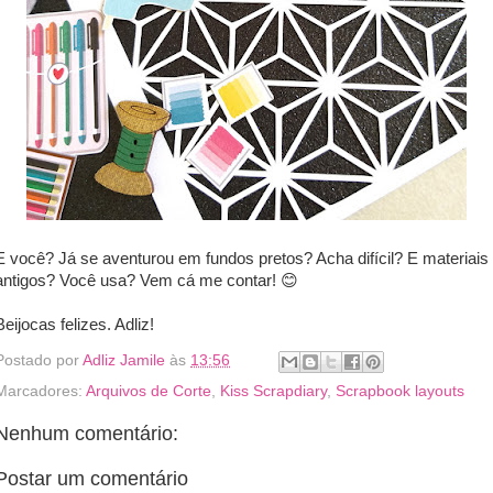
E você? Já se aventurou em fundos pretos? Acha difícil? E materiais
antigos? Você usa? Vem cá me contar! 😊
Beijocas felizes. Adliz!
Postado por
Adliz Jamile
às
13:56
Marcadores:
Arquivos de Corte
,
Kiss Scrapdiary
,
Scrapbook layouts
Nenhum comentário:
Postar um comentário