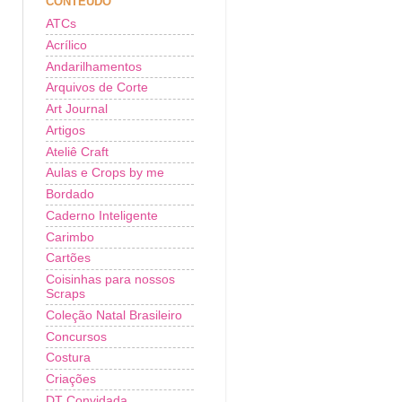
CONTEÚDO
ATCs
Acrílico
Andarilhamentos
Arquivos de Corte
Art Journal
Artigos
Ateliê Craft
Aulas e Crops by me
Bordado
Caderno Inteligente
Carimbo
Cartões
Coisinhas para nossos
Scraps
Coleção Natal Brasileiro
Concursos
Costura
Criações
DT Convidada