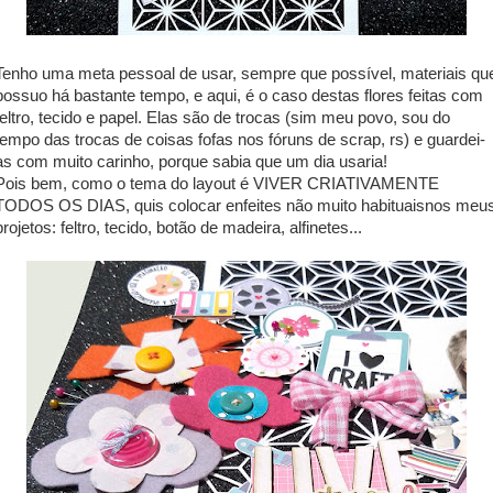
Tenho uma meta pessoal de usar, sempre que possível, materiais qu
possuo há bastante tempo, e aqui, é o caso destas flores feitas com
feltro, tecido e papel. Elas são de trocas (sim meu povo, sou do
tempo das trocas de coisas fofas nos fóruns de scrap, rs) e guardei-
as com muito carinho, porque sabia que um dia usaria!
Pois bem, como o tema do layout é VIVER CRIATIVAMENTE
TODOS OS DIAS, quis colocar enfeites não muito habituaisnos meu
projetos: feltro, tecido, botão de madeira, alfinetes...