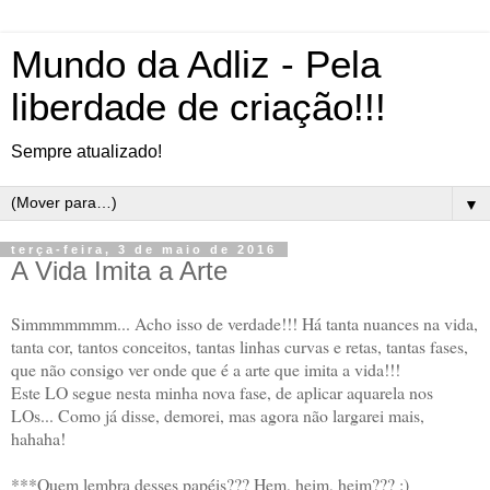
Mundo da Adliz - Pela
liberdade de criação!!!
Sempre atualizado!
▼
terça-feira, 3 de maio de 2016
A Vida Imita a Arte
Simmmmmmm... Acho isso de verdade!!! Há tanta nuances na vida,
tanta cor, tantos conceitos, tantas linhas curvas e retas, tantas fases,
que não consigo ver onde que é a arte que imita a vida!!!
Este LO segue nesta minha nova fase, de aplicar aquarela nos
LOs... Como já disse, demorei, mas agora não largarei mais,
hahaha!
***Quem lembra desses papéis??? Hem, heim, heim??? :)