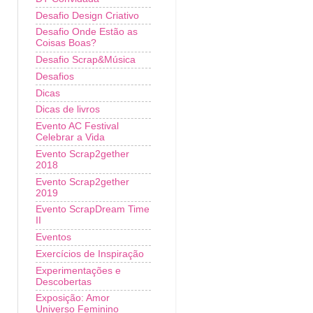
Desafio Design Criativo
Desafio Onde Estão as
Coisas Boas?
Desafio Scrap&Música
Desafios
Dicas
Dicas de livros
Evento AC Festival
Celebrar a Vida
Evento Scrap2gether
2018
Evento Scrap2gether
2019
Evento ScrapDream Time
II
Eventos
Exercícios de Inspiração
Experimentações e
Descobertas
Exposição: Amor
Universo Feminino