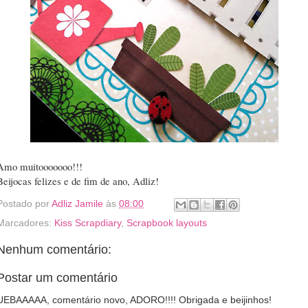
Amo muitooooooo!!!
Beijocas felizes e de fim de ano, Adliz!
Postado por
Adliz Jamile
às
08:00
Marcadores:
Kiss Scrapdiary
,
Scrapbook layouts
Nenhum comentário:
Postar um comentário
UEBAAAAA, comentário novo, ADORO!!!! Obrigada e beijinhos!