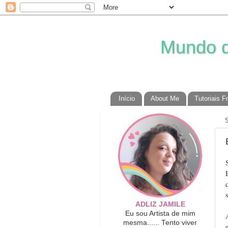
Mundo da
Início
About Me
Tutoriais F
ADLIZ JAMILE
Eu sou Artista de mim
mesma...... Tento viver