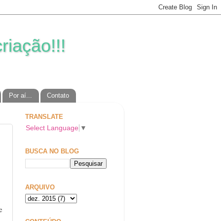
riação!!!
Por aí...
Contato
TRANSLATE
Select Language
▼
BUSCA NO BLOG
ARQUIVO
e