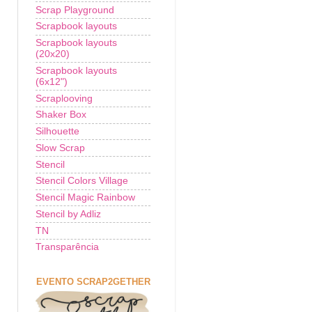
Scrap Playground
Scrapbook layouts
Scrapbook layouts
(20x20)
Scrapbook layouts
(6x12")
Scraplooving
Shaker Box
Silhouette
Slow Scrap
Stencil
Stencil Colors Village
Stencil Magic Rainbow
Stencil by Adliz
TN
Transparência
EVENTO SCRAP2GETHER