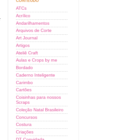
CONTEÚDO
ATCs
Acrílico
r
Andarilhamentos
Arquivos de Corte
Art Journal
Artigos
Ateliê Craft
Aulas e Crops by me
Bordado
Caderno Inteligente
Carimbo
Cartões
Coisinhas para nossos
Scraps
Coleção Natal Brasileiro
Concursos
Costura
Criações
DT Convidada