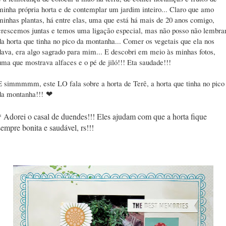
minha própria horta e de contemplar um jardim inteiro... Claro que amo
minhas plantas, há entre elas, uma que está há mais de 20 anos comigo,
crescemos juntas e temos uma ligação especial, mas não posso não lembra
da horta que tinha no pico da montanha... Comer os vegetais que ela nos
dava, era algo sagrado para mim... E descobri em meio às minhas fotos,
uma que mostrava alfaces e o pé de jiló!!! Eta saudade!!!
E simmmmm, este LO fala sobre a horta de Terê, a horta que tinha no pico
da montanha!!!
❤
* Adorei o casal de duendes!!! Eles ajudam com que a horta fique
sempre bonita e saudável, rs!!!