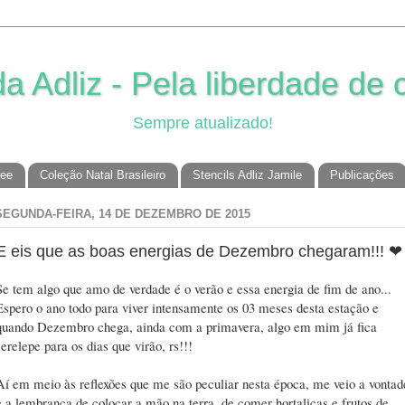
 Adliz - Pela liberdade de c
Sempre atualizado!
ree
Coleção Natal Brasileiro
Stencils Adliz Jamile
Publicações
SEGUNDA-FEIRA, 14 DE DEZEMBRO DE 2015
E eis que as boas energias de Dezembro chegaram!!! ❤
Se tem algo que amo de verdade é o verão e essa energia de fim de ano...
Espero o ano todo para viver intensamente os 03 meses desta estação e
quando Dezembro chega, ainda com a primavera, algo em mim já fica
serelepe para os dias que virão, rs!!!
Aí em meio às reflexões que me são peculiar nesta época, me veio a vontad
e a lembrança de colocar a mão na terra, de comer hortaliças e frutos de