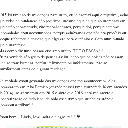
É o que desejo!!!
2015 foi um ano de mudanças para mim, eu já escrevi aqui e repetirei, acho
que todas as mudanças são positivas, mesmo aquelas que no momento em
que estão acontecendo, não reconhecemos, porque dói, porque estamos
acomodados e/ou acostumados, porque achávamos que não era propício ou
porque tínhamos a certeza que algo era para o infinito e além num mundo
que é manifesto...
Mas como diz uma pessoa que amo muito: TUDO PASSA!!!
Eu na verdade não gosto de pensar assim, acho que as coisas não passam,
elas se transformam, porém, felizmente ou infelizmente, não se
transformam antes de alguma mudança...
Na verdade estou gostando das mudanças que me aconteceram, elas
começaram em Alto Paraíso (quando passei uma temporada lá em meados
de 2014), se afirmaram em 2015 e sinto que 2016, será realmente a
concretização de tudo isso, de todo esse rumo que minha existência
começou a trilhar!!!
Estou bem... Linda, leve, solta e alegre, rs!!!
❤