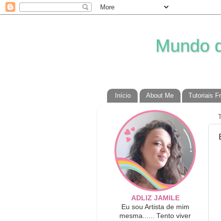
Mundo da
Início
About Me
Tutoriais F
ADLIZ JAMILE
Eu sou Artista de mim
mesma...... Tento viver