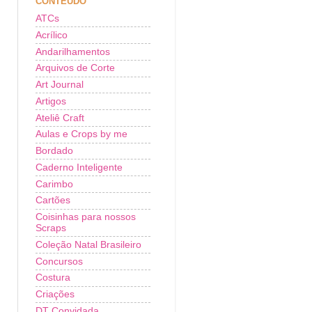
CONTEÚDO
ATCs
Acrílico
Andarilhamentos
Arquivos de Corte
Art Journal
Artigos
Ateliê Craft
Aulas e Crops by me
Bordado
Caderno Inteligente
Carimbo
Cartões
Coisinhas para nossos
Scraps
Coleção Natal Brasileiro
Concursos
Costura
Criações
DT Convidada