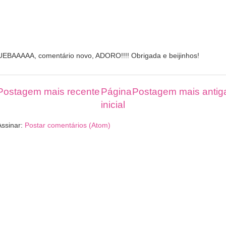
UEBAAAAA, comentário novo, ADORO!!!! Obrigada e beijinhos!
Postagem mais recente
Página
Postagem mais antig
inicial
Assinar:
Postar comentários (Atom)