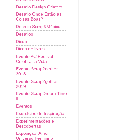
Desafio Design Criativo
Desafio Onde Estão as
Coisas Boas?
Desafio Scrap&Música
Desafios
Dicas
Dicas de livros
Evento AC Festival
Celebrar a Vida
Evento Scrap2gether
2018
Evento Scrap2gether
2019
Evento ScrapDream Time
II
Eventos
Exercícios de Inspiração
Experimentações e
Descobertas
Exposição: Amor
Universo Feminino