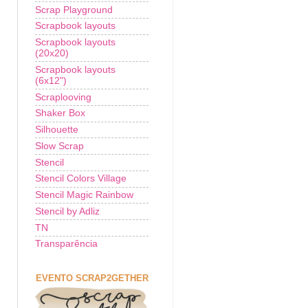
Scrap Playground
Scrapbook layouts
Scrapbook layouts
(20x20)
Scrapbook layouts
(6x12")
Scraplooving
Shaker Box
Silhouette
Slow Scrap
Stencil
Stencil Colors Village
Stencil Magic Rainbow
Stencil by Adliz
TN
Transparência
EVENTO SCRAP2GETHER