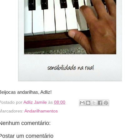
Beijocas andarilhas, Adliz!
Postado por
Adliz Jamile
às
08:00
Marcadores:
Andarilhamentos
Nenhum comentário:
Postar um comentário