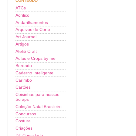
CONTEÚDO
ATCs
Acrílico
Andarilhamentos
Arquivos de Corte
Art Journal
Artigos
Ateliê Craft
Aulas e Crops by me
Bordado
Caderno Inteligente
Carimbo
Cartões
Coisinhas para nossos
Scraps
Coleção Natal Brasileiro
Concursos
Costura
Criações
DT Convidada