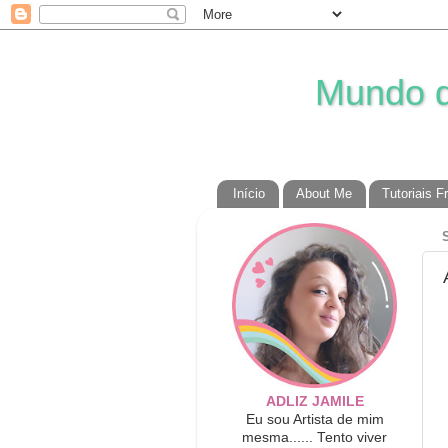
Mundo da
Início
About Me
Tutoriais F
ADLIZ JAMILE
Eu sou Artista de mim
mesma...... Tento viver