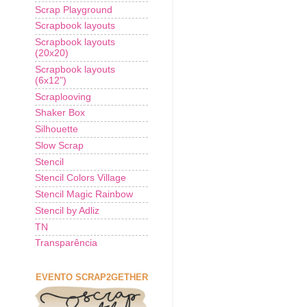
Scrap Playground
Scrapbook layouts
Scrapbook layouts
(20x20)
Scrapbook layouts
(6x12")
Scraplooving
Shaker Box
Silhouette
Slow Scrap
Stencil
Stencil Colors Village
Stencil Magic Rainbow
Stencil by Adliz
TN
Transparência
EVENTO SCRAP2GETHER