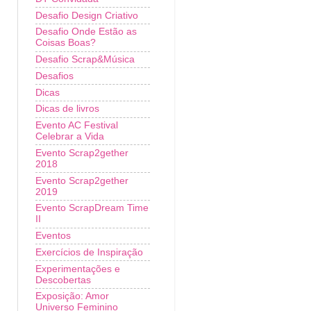
Desafio Design Criativo
Desafio Onde Estão as
Coisas Boas?
Desafio Scrap&Música
Desafios
Dicas
Dicas de livros
Evento AC Festival
Celebrar a Vida
Evento Scrap2gether
2018
Evento Scrap2gether
2019
Evento ScrapDream Time
II
Eventos
Exercícios de Inspiração
Experimentações e
Descobertas
Exposição: Amor
Universo Feminino