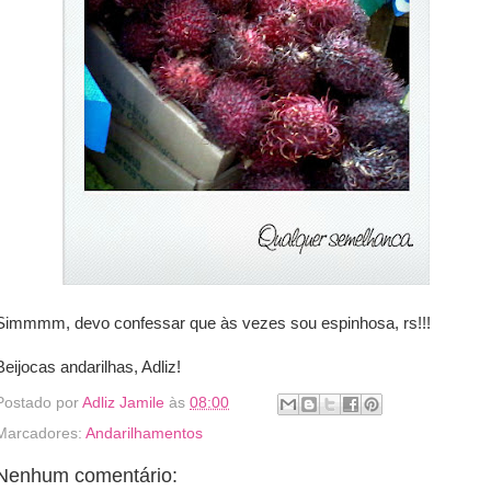
Simmmm, devo confessar que às vezes sou espinhosa, rs!!!
Beijocas andarilhas, Adliz!
Postado por
Adliz Jamile
às
08:00
Marcadores:
Andarilhamentos
Nenhum comentário: