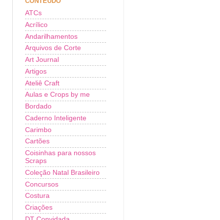
CONTEÚDO
ATCs
Acrílico
Andarilhamentos
Arquivos de Corte
Art Journal
Artigos
Ateliê Craft
Aulas e Crops by me
Bordado
Caderno Inteligente
Carimbo
Cartões
Coisinhas para nossos
Scraps
Coleção Natal Brasileiro
Concursos
Costura
Criações
DT Convidada