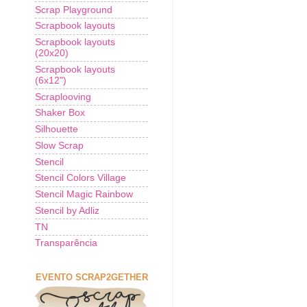
Scrap Playground
Scrapbook layouts
Scrapbook layouts
(20x20)
Scrapbook layouts
(6x12")
Scraplooving
Shaker Box
Silhouette
Slow Scrap
Stencil
Stencil Colors Village
Stencil Magic Rainbow
Stencil by Adliz
TN
Transparência
EVENTO SCRAP2GETHER