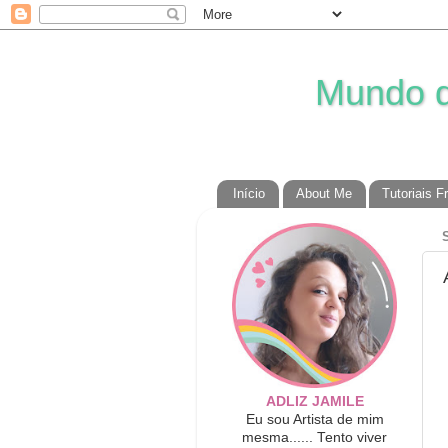
Mundo da
Início
About Me
Tutoriais F
ADLIZ JAMILE
Eu sou Artista de mim
mesma...... Tento viver