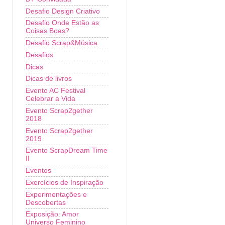
Desafio Design Criativo
Desafio Onde Estão as
Coisas Boas?
Desafio Scrap&Música
Desafios
Dicas
Dicas de livros
Evento AC Festival
Celebrar a Vida
Evento Scrap2gether
2018
Evento Scrap2gether
2019
Evento ScrapDream Time
II
Eventos
Exercícios de Inspiração
Experimentações e
Descobertas
Exposição: Amor
Universo Feminino