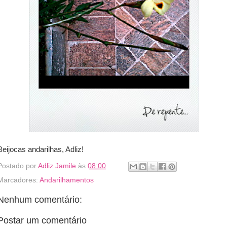
Beijocas andarilhas, Adliz!
Postado por
Adliz Jamile
às
08:00
Marcadores:
Andarilhamentos
Nenhum comentário:
Postar um comentário