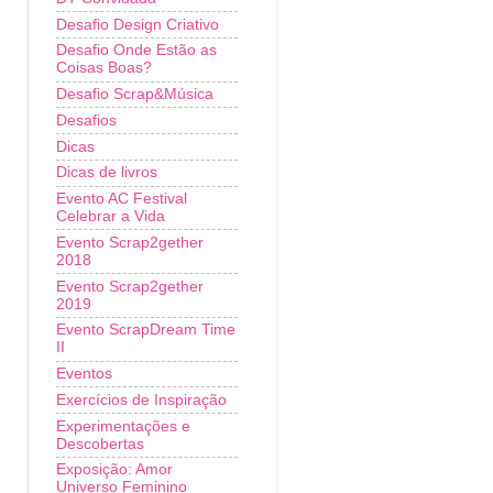
Desafio Design Criativo
Desafio Onde Estão as
Coisas Boas?
Desafio Scrap&Música
Desafios
Dicas
Dicas de livros
Evento AC Festival
Celebrar a Vida
Evento Scrap2gether
2018
Evento Scrap2gether
2019
Evento ScrapDream Time
II
Eventos
Exercícios de Inspiração
Experimentações e
Descobertas
Exposição: Amor
Universo Feminino