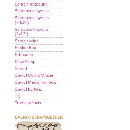
Scrap Playground
Scrapbook layouts
Scrapbook layouts
(20x20)
Scrapbook layouts
(6x12")
Scraplooving
Shaker Box
Silhouette
Slow Scrap
Stencil
Stencil Colors Village
Stencil Magic Rainbow
Stencil by Adliz
TN
Transparência
EVENTO SCRAP2GETHER