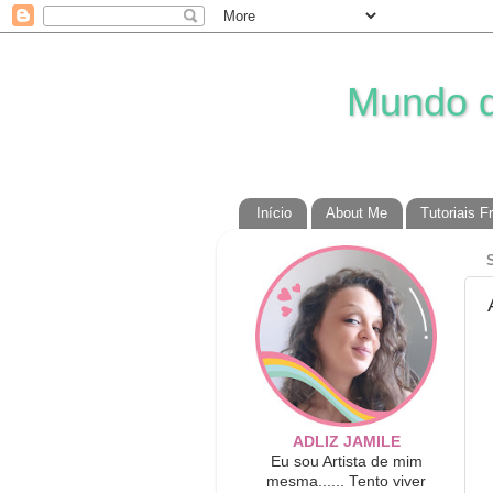
Mundo da
Início
About Me
Tutoriais F
ADLIZ JAMILE
Eu sou Artista de mim
mesma...... Tento viver