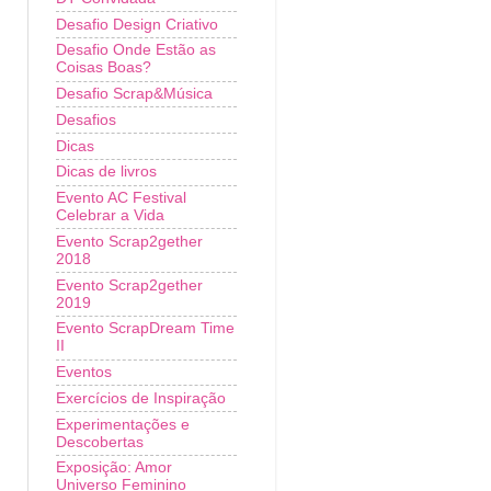
Desafio Design Criativo
Desafio Onde Estão as
Coisas Boas?
Desafio Scrap&Música
Desafios
Dicas
Dicas de livros
Evento AC Festival
Celebrar a Vida
Evento Scrap2gether
2018
Evento Scrap2gether
2019
Evento ScrapDream Time
II
Eventos
Exercícios de Inspiração
Experimentações e
Descobertas
Exposição: Amor
Universo Feminino