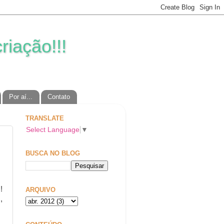
riação!!!
Por aí...
Contato
TRANSLATE
Select Language
▼
BUSCA NO BLOG
!
ARQUIVO
,