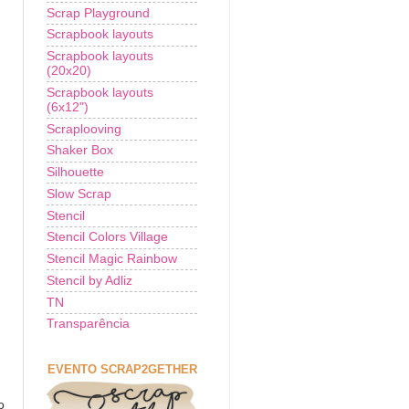
Scrap Playground
Scrapbook layouts
Scrapbook layouts
(20x20)
Scrapbook layouts
(6x12")
Scraplooving
Shaker Box
Silhouette
Slow Scrap
Stencil
Stencil Colors Village
Stencil Magic Rainbow
Stencil by Adliz
TN
Transparência
EVENTO SCRAP2GETHER
o