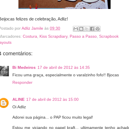
Beijocas felizes de celebração, Adliz!
Postado por
Adliz Jamile
às
09:30
Marcadores:
Costura
,
Kiss Scrapdiary
,
Passo a Passo
,
Scrapbook
layouts
4 comentários:
Bi Medeiros
17 de abril de 2012 às 14:35
Ficou uma graça, especialmente o varalzinho fofo!! Bjocas
Responder
ALINE
17 de abril de 2012 às 15:00
Oi Adliz
Adorei sua página... o PAP ficou muito legal!
Estou me viciando no papel kraft... ultimamente tenho achad