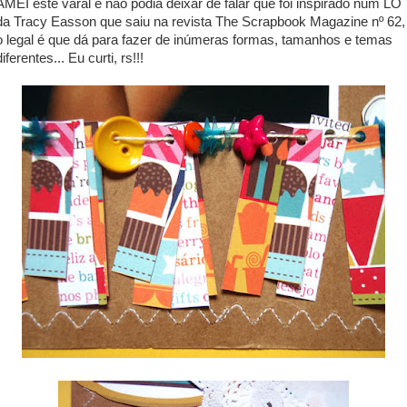
AMEI este varal e não podia deixar de falar que foi inspirado num LO
da Tracy Easson que saiu na revista The Scrapbook Magazine nº 62,
o legal é que dá para fazer de inúmeras formas, tamanhos e temas
diferentes... Eu curti, rs!!!