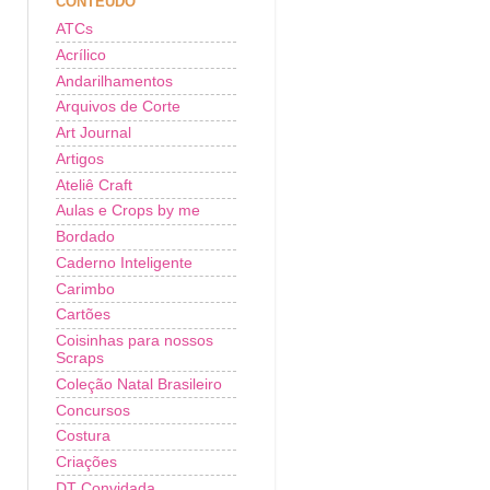
CONTEÚDO
ATCs
Acrílico
Andarilhamentos
Arquivos de Corte
Art Journal
Artigos
Ateliê Craft
Aulas e Crops by me
Bordado
Caderno Inteligente
Carimbo
Cartões
Coisinhas para nossos
Scraps
Coleção Natal Brasileiro
Concursos
Costura
Criações
DT Convidada