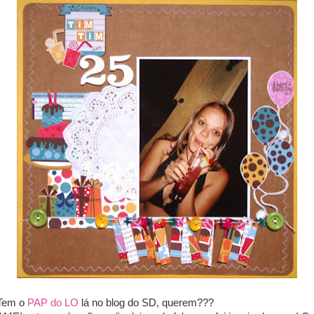
Tem o
PAP do LO
lá no blog do SD, querem???