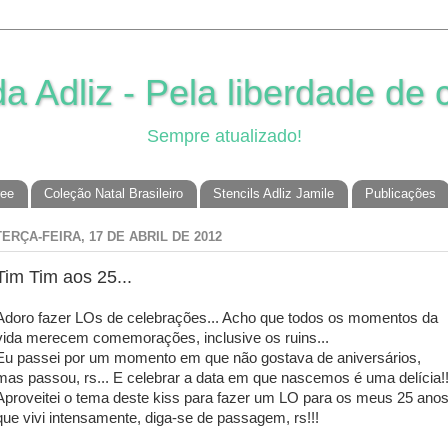
 Adliz - Pela liberdade de c
Sempre atualizado!
ree
Coleção Natal Brasileiro
Stencils Adliz Jamile
Publicações
TERÇA-FEIRA, 17 DE ABRIL DE 2012
Tim Tim aos 25...
Adoro fazer LOs de celebrações... Acho que todos os momentos da
vida merecem comemorações, inclusive os ruins...
Eu passei por um momento em que não gostava de aniversários,
mas passou, rs... E celebrar a data em que nascemos é uma delícia!!
Aproveitei o tema deste kiss para fazer um LO para os meus 25 anos
que vivi intensamente, diga-se de passagem, rs!!!