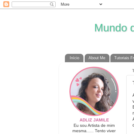
Mundo da
Início
About Me
Tutoriais F
ADLIZ JAMILE
Eu sou Artista de mim
mesma...... Tento viver