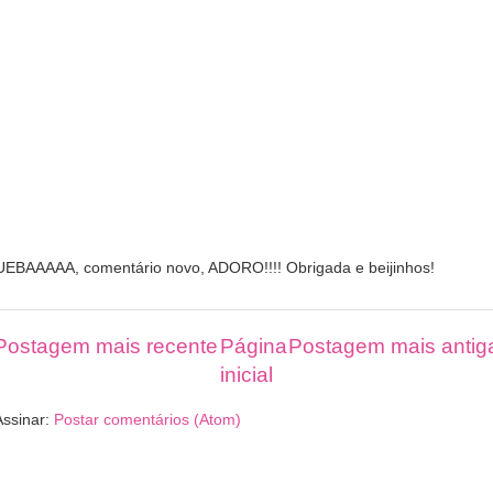
UEBAAAAA, comentário novo, ADORO!!!! Obrigada e beijinhos!
Postagem mais recente
Página
Postagem mais antig
inicial
Assinar:
Postar comentários (Atom)