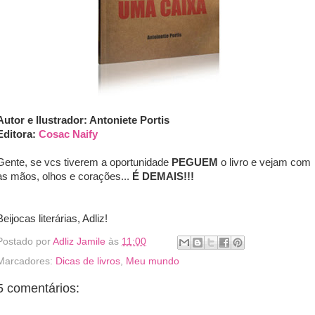
Autor e Ilustrador: Antoniete Portis
Editora:
Cosac Naify
Gente, se vcs tiverem a oportunidade
PEGUEM
o livro e vejam com
as mãos, olhos e corações...
É DEMAIS!!!
Beijocas literárias, Adliz!
Postado por
Adliz Jamile
às
11:00
Marcadores:
Dicas de livros
,
Meu mundo
5 comentários: