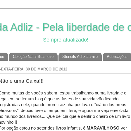
 Adliz - Pela liberdade de c
Sempre atualizado!
ree
Coleção Natal Brasileiro
Stencils Adliz Jamile
Publicações
SEXTA-FEIRA, 30 DE MARÇO DE 2012
Não é uma Caixa!!!
Como muitas de vocês sabem, estou trabalhando numa livraria e o
legal em se ter um blog é que as fases de sua vida vão ficando
registradas nele, quando morei sozinha postava o "diário dos meus
Girassóis", depois teve o tempo em Terê, e agora me vejo envolvida
no mundo dos livreiros... Que delícia que é sentir o cheiro de um livro
novinho!!!
Por opção estou no setor dos livros infantis, é
MARAVILHOSO
ver