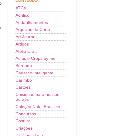
CONTEÚDO
o
ATCs
Acrílico
Andarilhamentos
m
Arquivos de Corte
Art Journal
Artigos
Ateliê Craft
Aulas e Crops by me
Bordado
Caderno Inteligente
Carimbo
Cartões
Coisinhas para nossos
Scraps
Coleção Natal Brasileiro
Concursos
Costura
Criações
DT Convidada