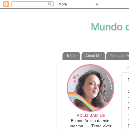
Mundo da
Início
About Me
Tutoriais F
ADLIZ JAMILE
Eu sou Artista de mim
mesma...... Tento viver