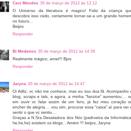
Ceci Mendes
30 de março de 2012 às 12:12
O Universo da literatura é magico! Feliz da criança qu
descobre isso cedo, certamente tornar-se-a um grande home
no futuro...
Beijos
Responder
Bi Medeiros
30 de março de 2012 às 14:39
Realmente mágico, amei!!! Bjos
Responder
Jaryna
30 de março de 2012 às 14:47
Oi Adliz, vc não me conhece, mas eu sou dua fã. Acompanho 
blog, scraps e tals, e agora, a minha "fanzice" aumentou.... s
em ouvir vc falar assim de um livro, já fez meu coração s
encher de alegria.... vou sim, procurar essa "caixa" aí para ver 
sentir o que vc sentiu....
Graças a N.Sra Desatadora dos Nós (padroeira da Informática
he,he,he) existem os blogs... Amém !!! beijos, Jaryna
Responder