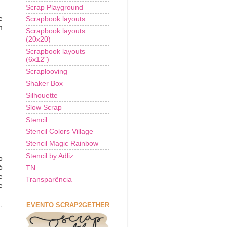
Scrap Playground
e
Scrapbook layouts
m
Scrapbook layouts
(20x20)
Scrapbook layouts
(6x12")
Scraplooving
Shaker Box
Silhouette
Slow Scrap
Stencil
Stencil Colors Village
Stencil Magic Rainbow
Stencil by Adliz
o
ó
TN
e
Transparência
e
,
EVENTO SCRAP2GETHER