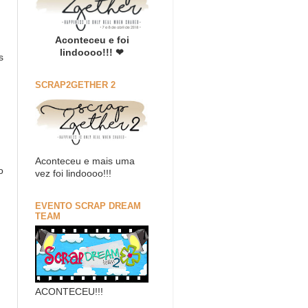
Aconteceu e foi
lindoooo!!! ❤
s
SCRAP2GETHER 2
Aconteceu e mais uma
o
vez foi lindoooo!!!
EVENTO SCRAP DREAM
TEAM
ACONTECEU!!!