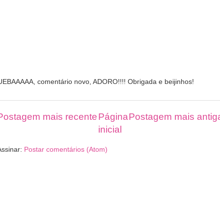
UEBAAAAA, comentário novo, ADORO!!!! Obrigada e beijinhos!
Postagem mais recente
Página
Postagem mais antig
inicial
Assinar:
Postar comentários (Atom)