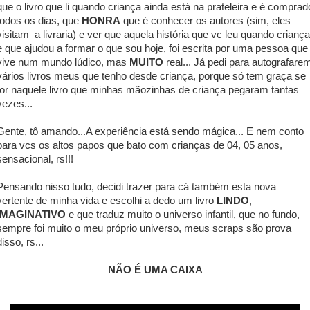
que o livro que li quando criança ainda está na prateleira e é comprad
todos os dias, que
HONRA
que é conhecer os autores (sim, eles
visitam a livraria) e ver que aquela história que vc leu quando criança
e que ajudou a formar o que sou hoje, foi escrita por uma pessoa que
vive num mundo lúdico, mas
MUITO
real... Já pedi para autografare
vários livros meus que tenho desde criança, porque só tem graça se
for naquele livro que minhas mãozinhas de criança pegaram tantas
vezes...
Gente, tô amando...A experiência está sendo mágica... E nem conto
para vcs os altos papos que bato com crianças de 04, 05 anos,
sensacional, rs!!!
Pensando nisso tudo, decidi trazer para cá também esta nova
vertente de minha vida e escolhi a dedo um livro
LINDO
,
IMAGINATIVO
e que traduz muito o universo infantil, que no fundo,
sempre foi muito o meu próprio universo, meus scraps são prova
disso, rs...
NÃO É UMA CAIXA