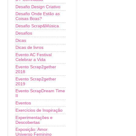
Desafio Design Criativo
Desafio Onde Estão as
Coisas Boas?
Desafio Scrap&Música
Desafios
Dicas
Dicas de livros
Evento AC Festival
Celebrar a Vida
Evento Scrap2gether
2018
Evento Scrap2gether
2019
Evento ScrapDream Time
II
Eventos
Exercícios de Inspiração
Experimentações e
Descobertas
Exposição: Amor
Universo Feminino