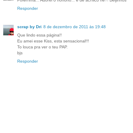
Foférrima... Adorei o hohoho... é de acrílico né?! Beijinhos
Responder
scrap by Dri
8 de dezembro de 2011 às 19:48
Que lindo essa página!!
Eu amei esse Kiss, esta sensacional!!!
To louca pra ver o teu PAP.
bjs
Responder