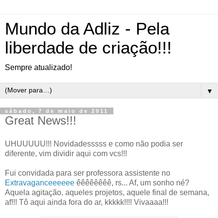
Mundo da Adliz - Pela
liberdade de criação!!!
Sempre atualizado!
▼
sábado, 7 de maio de 2011
Great News!!!
UHUUUUU!!! Novidadesssss e como não podia ser
diferente, vim dividir aqui com vcs!!!
Fui convidada para ser professora assistente no
Extravaganceeeeee
êêêêêêêê, rs... Af, um sonho né?
Aquela agitação, aqueles projetos, aquele final de semana,
af!!! Tô aqui ainda fora do ar, kkkkk!!!! Vivaaaa!!!