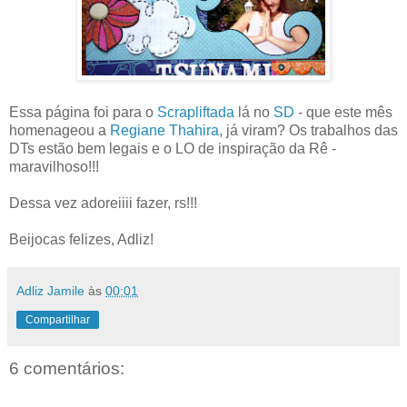
Essa página foi para o
Scrapliftada
lá no
SD
- que este mês
homenageou a
Regiane Thahira
, já viram? Os trabalhos das
DTs estão bem legais e o LO de inspiração da Rê -
maravilhoso!!!
Dessa vez adoreiiii fazer, rs!!!
Beijocas felizes, Adliz!
Adliz Jamile
às
00:01
Compartilhar
6 comentários: