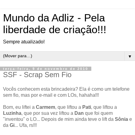
Mundo da Adliz - Pela
liberdade de criação!!!
Sempre atualizado!
▼
terça-feira, 9 de novembro de 2010
SSF - Scrap Sem Fio
Vocês conhecem esta brincadeira? Ela é como um telefone
sem fio, mas por e-mail e com LOs, hahaha!!!
Bom, eu liftei a
Carmem
, que liftou a
Pati
, que liftou a
Luzinha
, que por sua vez liftou a
Dan
que foi quem
"inventou" o LO... Depois de mim ainda teve o lift da
Sônia
e
da
Gi
... Ufa, rs!!!