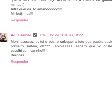
que já são um presentaço ainda temos a chance de ganha
mimos :)
Adliz querida, tô amandooooo!!!!
Mil beijinhos!!!
Responder
Adliz Jamile
3 de julho de 2010 às 18:22
Meninassssss, editei o post e coloquei a foto dos papéis dest
primeiro sorteio, ok??? Fabíolaaaaa, espero que vc goste
escolhi com carinho!!!
Beijocas
Responder