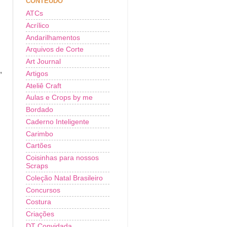
CONTEÚDO
ATCs
Acrílico
Andarilhamentos
Arquivos de Corte
Art Journal
,
Artigos
Ateliê Craft
Aulas e Crops by me
Bordado
Caderno Inteligente
Carimbo
Cartões
Coisinhas para nossos
Scraps
Coleção Natal Brasileiro
Concursos
Costura
Criações
DT Convidada