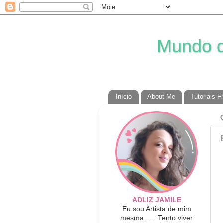
Mundo da
Início
About Me
Tutoriais F
ADLIZ JAMILE
Eu sou Artista de mim
mesma...... Tento viver