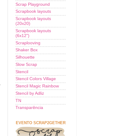
Scrap Playground
Scrapbook layouts
Scrapbook layouts
(20x20)
Scrapbook layouts
(6x12")
Scraplooving
Shaker Box
Silhouette
Slow Scrap
Stencil
Stencil Colors Village
.
Stencil Magic Rainbow
Stencil by Adliz
TN
Transparência
EVENTO SCRAP2GETHER