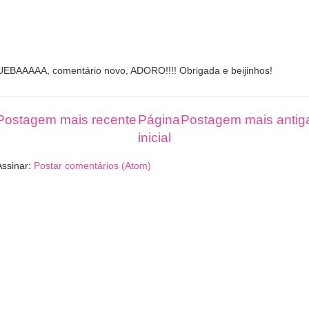
UEBAAAAA, comentário novo, ADORO!!!! Obrigada e beijinhos!
Postagem mais recente
Página
Postagem mais antig
inicial
Assinar:
Postar comentários (Atom)