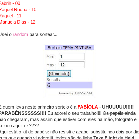
Fabrih - 09
Raquel Rocha - 10
Raquel - 11
Manuela Dias - 12
Usei o
random
para sortear...
E quem leva neste primeiro sorteio é a
FABÍOLA
-
UHUUUUU!!!!!
PARABÉNSSSSSS!!!!
Eu adorei o seu trabalho!!!!
Os papéis ainda
não chegaram, mas assim que estiver com eles na mão, fotografo e
coloco aqui, ok????
Aqui está o kit de papéis: não resisti e acabei substituindo dois por di
cuts que quando vi adoreiiii, todos são da linha
Take Flight
da
Heidi