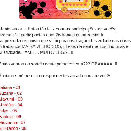
Meninassss.... Estou tão feliz com as participações de vocês,
tivemos 12 participantes com 26 trabalhos, para mim foi
surpreendente, pois o que vi foi pura inspiração de verdade nas obras
vi trabalhos MA RA VI LHO SOS, cheios de sentimentos, histórias e
criatividade... AMEI... MUITO LEGAL!!!
Então vamos ao sorteio deste primeiro tema??? OBAAAAA!!!!
Abaixo os números correspondentes a cada uma de vocês!
Tatiana - 01
Suzana - 02
Mayumi - 03
Marcília - 04
Edys - 05
Fabíola - 06
Giovanna - 07
Sil Franco - 08