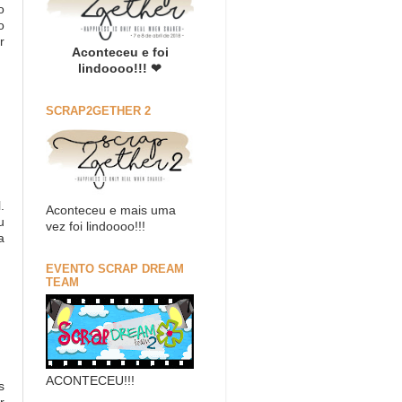
o
o
r
Aconteceu e foi
lindoooo!!! ❤
SCRAP2GETHER 2
.
Aconteceu e mais uma
u
vez foi lindoooo!!!
a
EVENTO SCRAP DREAM
TEAM
ACONTECEU!!!
s