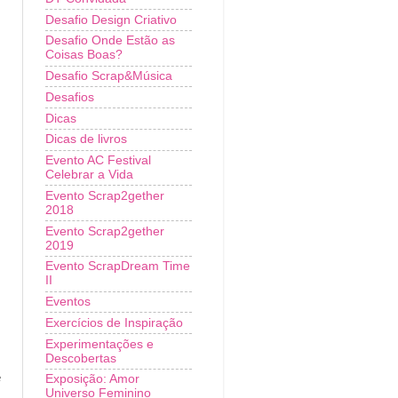
Desafio Design Criativo
Desafio Onde Estão as
Coisas Boas?
Desafio Scrap&Música
Desafios
Dicas
Dicas de livros
Evento AC Festival
Celebrar a Vida
Evento Scrap2gether
2018
Evento Scrap2gether
2019
Evento ScrapDream Time
II
Eventos
Exercícios de Inspiração
Experimentações e
Descobertas
e
Exposição: Amor
Universo Feminino