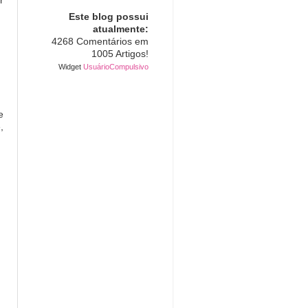
r
Este blog possui
atualmente:
4268 Comentários em
1005 Artigos!
Widget
UsuárioCompulsivo
e
,