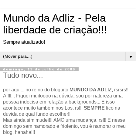
Mundo da Adliz - Pela
liberdade de criação!!!
Sempre atualizado!
▼
domingo, 12 de julho de 2009
Tudo novo...
por aqui... no reino do bloguito
MUNDO DA ADLIZ,
rsrsrs!!!
Affff... Fiquei muitoooo na dúvida, sou por natureza uma
pessoa indecisa em relação a backgrounds... E isso
acontece muito também nos Los, rs!!!
SEMPRE
fico na
dúvida de qual fundo escolher!!!
Mas ainda sim mudei!!! AMO uma mudança, rs!!! E nesse
domingo sem namorado e friolento, vou é namorar o meu
blog, hahaha!!!