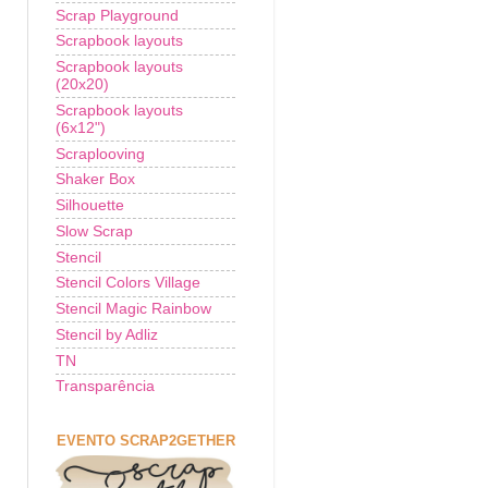
Scrap Playground
Scrapbook layouts
Scrapbook layouts
(20x20)
Scrapbook layouts
(6x12")
Scraplooving
Shaker Box
Silhouette
Slow Scrap
Stencil
Stencil Colors Village
Stencil Magic Rainbow
Stencil by Adliz
TN
Transparência
EVENTO SCRAP2GETHER