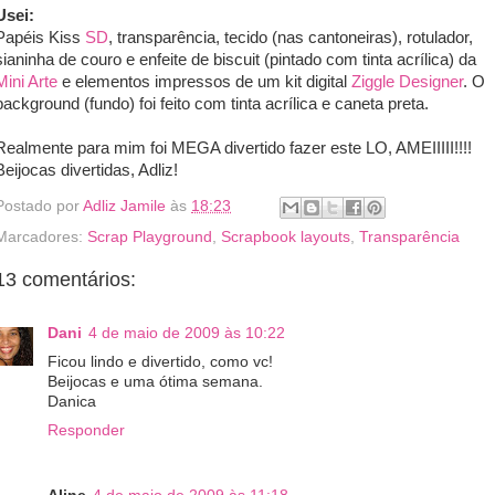
Usei:
Papéis Kiss
SD
, transparência, tecido (nas cantoneiras), rotulador,
sianinha de couro e enfeite de biscuit (pintado com tinta acrílica) da
Mini Arte
e elementos impressos de um kit digital
Ziggle Designer
. O
background (fundo) foi feito com tinta acrílica e caneta preta.
Realmente para mim foi MEGA divertido fazer este LO, AMEIIIII!!!!
Beijocas divertidas, Adliz!
Postado por
Adliz Jamile
às
18:23
Marcadores:
Scrap Playground
,
Scrapbook layouts
,
Transparência
13 comentários:
Dani
4 de maio de 2009 às 10:22
Ficou lindo e divertido, como vc!
Beijocas e uma ótima semana.
Danica
Responder