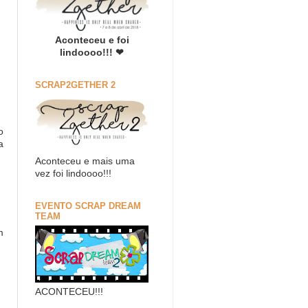
Aconteceu e foi
lindoooo!!! ❤
SCRAP2GETHER 2
o
a
Aconteceu e mais uma
vez foi lindoooo!!!
EVENTO SCRAP DREAM
TEAM
m
ACONTECEU!!!