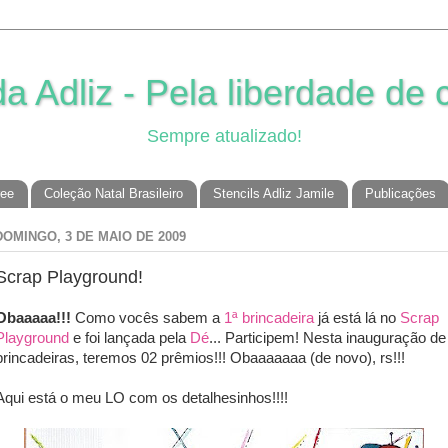
 Adliz - Pela liberdade de c
Sempre atualizado!
ree
Coleção Natal Brasileiro
Stencils Adliz Jamile
Publicações
DOMINGO, 3 DE MAIO DE 2009
Scrap Playground!
Obaaaaa!!!
Como vocês sabem a
1ª brincadeira
já está lá no
Scrap
Playground
e foi lançada pela
Dé
... Participem! Nesta inauguração de
brincadeiras, teremos 02 prêmios!!! Obaaaaaaa (de novo), rs!!!
Aqui está o meu LO com os detalhesinhos!!!!