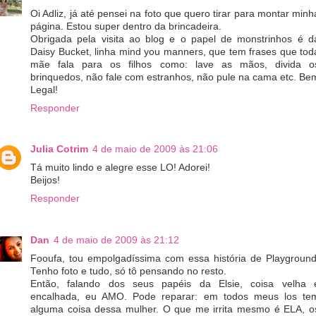
Oi Adliz, já até pensei na foto que quero tirar para montar minh
página. Estou super dentro da brincadeira.
Obrigada pela visita ao blog e o papel de monstrinhos é d
Daisy Bucket, linha mind you manners, que tem frases que tod
mãe fala para os filhos como: lave as mãos, divida o
brinquedos, não fale com estranhos, não pule na cama etc. Be
Legal!
Responder
Julia Cotrim
4 de maio de 2009 às 21:06
Tá muito lindo e alegre esse LO! Adorei!
Beijos!
Responder
Dan
4 de maio de 2009 às 21:12
Fooufa, tou empolgadíssima com essa história de Playground
Tenho foto e tudo, só tô pensando no resto.
Então, falando dos seus papéis da Elsie, coisa velha 
encalhada, eu AMO. Pode reparar: em todos meus los te
alguma coisa dessa mulher. O que me irrita mesmo é ELA, o