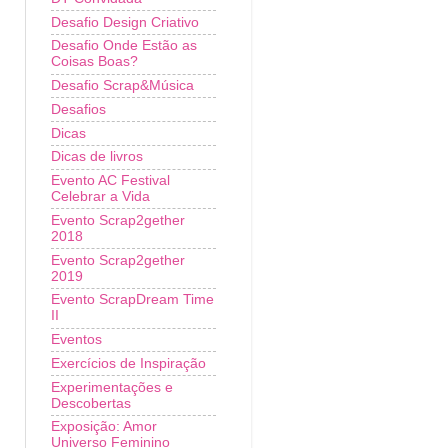
Desafio Design Criativo
Desafio Onde Estão as
Coisas Boas?
Desafio Scrap&Música
Desafios
Dicas
Dicas de livros
Evento AC Festival
Celebrar a Vida
Evento Scrap2gether
2018
Evento Scrap2gether
2019
Evento ScrapDream Time
II
Eventos
Exercícios de Inspiração
Experimentações e
Descobertas
Exposição: Amor
Universo Feminino