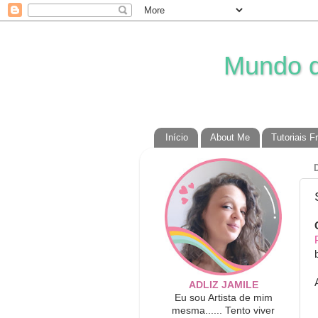
Mundo da
Início
About Me
Tutoriais F
ADLIZ JAMILE
Eu sou Artista de mim
mesma...... Tento viver