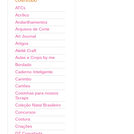
CONTEÚDO
ATCs
Acrílico
Andarilhamentos
Arquivos de Corte
Art Journal
Artigos
Ateliê Craft
Aulas e Crops by me
Bordado
Caderno Inteligente
Carimbo
Cartões
Coisinhas para nossos
Scraps
Coleção Natal Brasileiro
Concursos
Costura
Criações
DT Convidada