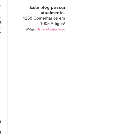
a
Este blog possui
atualmente:
a
4268 Comentários em
a
1005 Artigos!
s
Widget
UsuárioCompulsivo
m
.
e
m
s