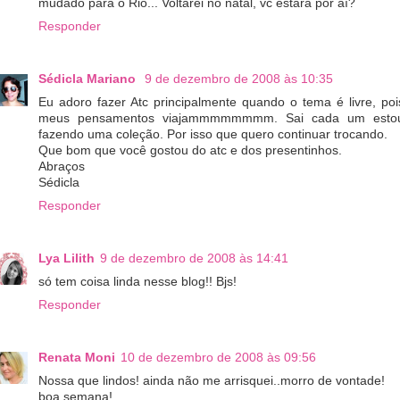
mudado para o Rio... Voltarei no natal, vc estará por aí?
Responder
Sédicla Mariano
9 de dezembro de 2008 às 10:35
Eu adoro fazer Atc principalmente quando o tema é livre, poi
meus pensamentos viajammmmmmmm. Sai cada um esto
fazendo uma coleção. Por isso que quero continuar trocando.
Que bom que você gostou do atc e dos presentinhos.
Abraços
Sédicla
Responder
Lya Lilith
9 de dezembro de 2008 às 14:41
só tem coisa linda nesse blog!! Bjs!
Responder
Renata Moni
10 de dezembro de 2008 às 09:56
Nossa que lindos! ainda não me arrisquei..morro de vontade!
boa semana!