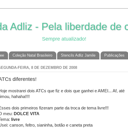
 Adliz - Pela liberdade de c
Sempre atualizado!
ree
Coleção Natal Brasileiro
Stencils Adliz Jamile
Publicações
SEGUNDA-FEIRA, 8 DE DEZEMBRO DE 2008
ATCs diferentes!
Hoje mostrarei dois ATCs que fiz e dois que ganhei e AMEI... Af, até
rimou, hahaha!!!!
Esses dois primeiros fizeram parte da troca de tema livre!!!
O meu:
DOLCE VITA
Tema:
livre
Usei: canson, feltro, sianinha, botão e caneta preta