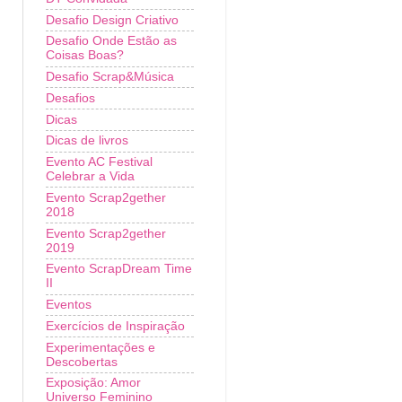
Desafio Design Criativo
Desafio Onde Estão as
Coisas Boas?
Desafio Scrap&Música
Desafios
Dicas
Dicas de livros
Evento AC Festival
Celebrar a Vida
Evento Scrap2gether
2018
Evento Scrap2gether
2019
Evento ScrapDream Time
II
Eventos
Exercícios de Inspiração
Experimentações e
Descobertas
Exposição: Amor
Universo Feminino