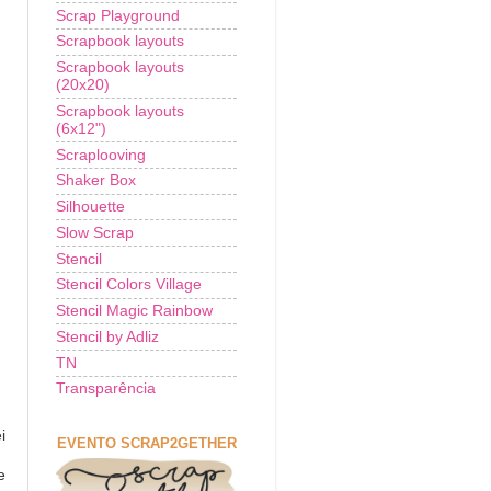
Scrap Playground
Scrapbook layouts
Scrapbook layouts
(20x20)
Scrapbook layouts
(6x12")
Scraplooving
Shaker Box
Silhouette
Slow Scrap
Stencil
Stencil Colors Village
Stencil Magic Rainbow
Stencil by Adliz
TN
Transparência
i
EVENTO SCRAP2GETHER
e