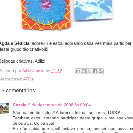
Agda e Sédicla
, adoreiiiiii e estou adorando cada vez mais participar
deste grupo tão criativo!!!!
Beijocas criativas, Adliz!
Postado por
Adliz Jamile
às
21:32
Marcadores:
ATCs
13 comentários:
Cássia
9 de dezembro de 2008 às 09:04
São realmente lindos!! Adorei os feltros, as flores, TUDO!
Também estou amando participar deste grupo e me apaixone
pelos atcs. Culpa sua!
Eu não sabia que você estava em sp, pensei que havia s