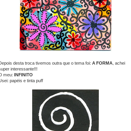
Depois desta troca tivemos outra que o tema foi:
A FORMA
, achei
super interessante!!!
O meu:
INFINITO
Usei: papéis e tinta puff