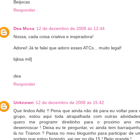
Beijocas
Responder
Dea Musa
12 de dezembro de 2008 às 12:44
Nossa, cada coisa criativa e inspiradora!
Adorei! Já te falei que adoro esses ATCs... muito legal!
bjksa mil]
dea
Responder
Unknown
12 de dezembro de 2008 às 15:42
Que lindos Adliz !! Pena que ainda não dá para eu voltar para 
grupo, estou aqui toda atrapalhada com outras atividades
quero me programr direitinho para o proximo ano m
desenroscar ! Deixa eu te perguntar, vc ainda tem barraquinh
lá no Trianon ? Passa no meu bloguinho para participar de u
sorteio que estou fazendo, vai ser no dia 15 ! Beijo grande !