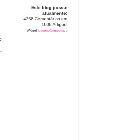
Este blog possui
atualmente:
4268 Comentários em
1005 Artigos!
Widget
UsuárioCompulsivo
o
c