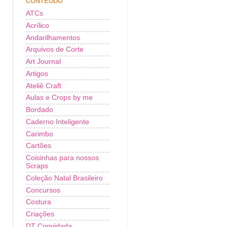
CONTEÚDO
ATCs
Acrílico
Andarilhamentos
Arquivos de Corte
Art Journal
Artigos
Ateliê Craft
Aulas e Crops by me
Bordado
Caderno Inteligente
Carimbo
Cartões
Coisinhas para nossos
Scraps
Coleção Natal Brasileiro
Concursos
Costura
Criações
DT Convidada