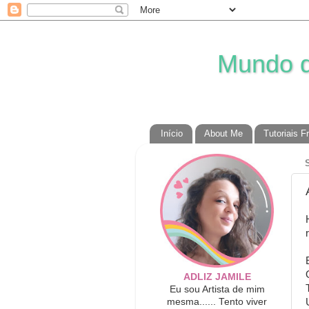
Mundo da
Início
About Me
Tutoriais F
ADLIZ JAMILE
Eu sou Artista de mim
mesma...... Tento viver