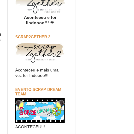
Aconteceu e foi
lindoooo!!! ❤
s
SCRAP2GETHER 2
u
Aconteceu e mais uma
vez foi lindoooo!!!
EVENTO SCRAP DREAM
TEAM
ACONTECEU!!!