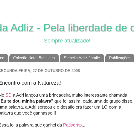
 Adliz - Pela liberdade de c
Sempre atualizado!
ree
Coleção Natal Brasileiro
Stencils Adliz Jamile
Publicações
SEGUNDA-FEIRA, 27 DE OUTUBRO DE 2008
Encontro com a Natureza!
No
SD
a Adri lançou uma brincadeira muito interessante chamada
"Eu te dou minha palavra"
que foi assim, cada uma do grupo disse
uma palavra, a Adri sorteou e o desafio era fazer um LO com a
palavra que você ganhasse!!!
Essa foi a palavra que ganhei da
Patiscrap
...