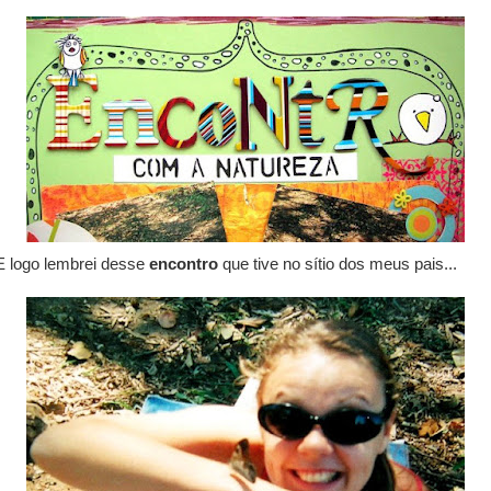
E logo lembrei desse
encontro
que tive no sítio dos meus pais...