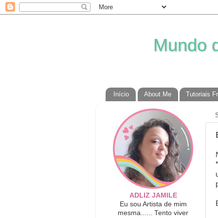
Mundo da
Início
About Me
Tutoriais F
ADLIZ JAMILE
Eu sou Artista de mim
mesma...... Tento viver