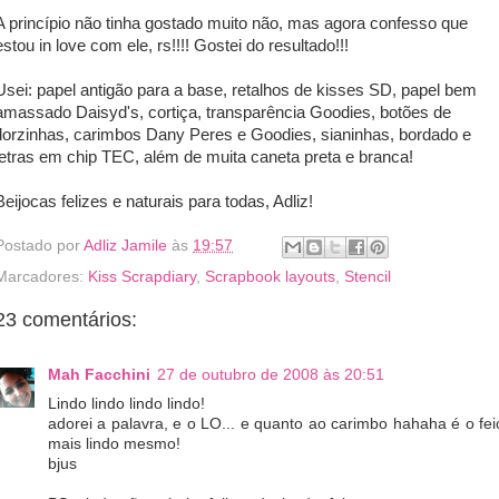
A princípio não tinha gostado muito não, mas agora confesso que
estou in love com ele, rs!!!! Gostei do resultado!!!
Usei: papel antigão para a base, retalhos de kisses SD, papel bem
amassado Daisyd's, cortiça, transparência Goodies, botões de
florzinhas, carimbos Dany Peres e Goodies, sianinhas, bordado e
letras em chip TEC, além de muita caneta preta e branca!
Beijocas felizes e naturais para todas, Adliz!
Postado por
Adliz Jamile
às
19:57
Marcadores:
Kiss Scrapdiary
,
Scrapbook layouts
,
Stencil
23 comentários:
Mah Facchini
27 de outubro de 2008 às 20:51
Lindo lindo lindo lindo!
adorei a palavra, e o LO... e quanto ao carimbo hahaha é o fei
mais lindo mesmo!
bjus