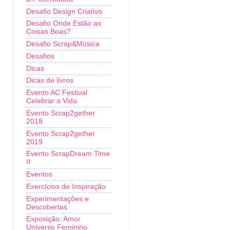
Desafio Design Criativo
Desafio Onde Estão as
Coisas Boas?
Desafio Scrap&Música
Desafios
Dicas
Dicas de livros
Evento AC Festival
Celebrar a Vida
Evento Scrap2gether
2018
Evento Scrap2gether
2019
Evento ScrapDream Time
II
Eventos
Exercícios de Inspiração
Experimentações e
Descobertas
Exposição: Amor
Universo Feminino