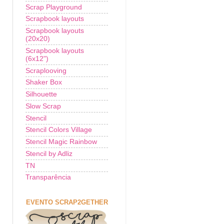
Scrap Playground
Scrapbook layouts
Scrapbook layouts
(20x20)
Scrapbook layouts
(6x12")
Scraplooving
Shaker Box
Silhouette
Slow Scrap
Stencil
Stencil Colors Village
Stencil Magic Rainbow
Stencil by Adliz
TN
Transparência
EVENTO SCRAP2GETHER