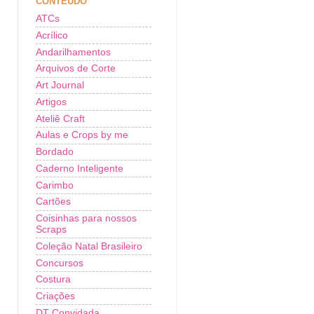
CONTEÚDO
ATCs
Acrílico
Andarilhamentos
Arquivos de Corte
Art Journal
Artigos
Ateliê Craft
Aulas e Crops by me
Bordado
Caderno Inteligente
Carimbo
Cartões
Coisinhas para nossos
Scraps
Coleção Natal Brasileiro
Concursos
Costura
Criações
DT Convidada