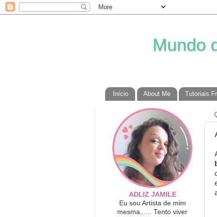
Mundo da
Início
About Me
Tutoriais F
ADLIZ JAMILE
Eu sou Artista de mim
mesma...... Tento viver