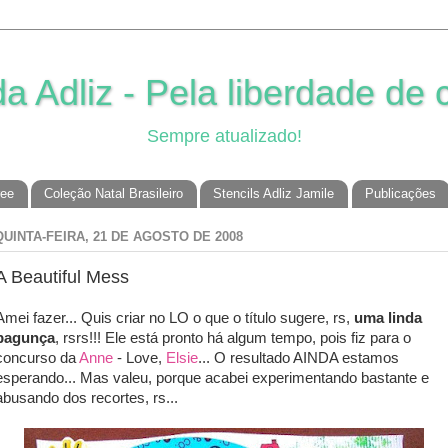
 Adliz - Pela liberdade de c
Sempre atualizado!
ree
Coleção Natal Brasileiro
Stencils Adliz Jamile
Publicações
QUINTA-FEIRA, 21 DE AGOSTO DE 2008
A Beautiful Mess
Amei fazer... Quis criar no LO o que o título sugere, rs,
uma linda
bagunça
, rsrs!!! Ele está pronto há algum tempo, pois fiz para o
concurso da
Anne
- Love,
Elsie
... O resultado AINDA estamos
esperando... Mas valeu, porque acabei experimentando bastante e
abusando dos recortes, rs...