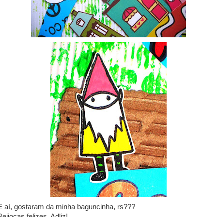
E aí, gostaram da minha baguncinha, rs???
Beijocas felizes, Adliz!