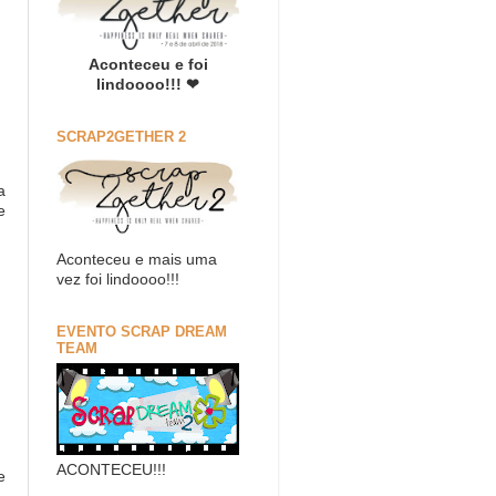
Aconteceu e foi
lindoooo!!! ❤
SCRAP2GETHER 2
a
e
Aconteceu e mais uma
vez foi lindoooo!!!
EVENTO SCRAP DREAM
TEAM
ACONTECEU!!!
e