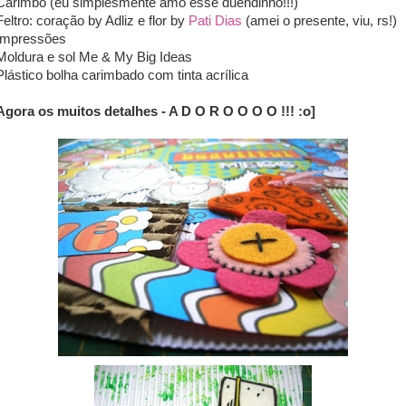
Carimbo (eu simplesmente amo esse duendinho!!!)
Feltro: coração by Adliz e flor by
Pati Dias
(amei o presente, viu, rs!)
Impressões
Moldura e sol Me & My Big Ideas
Plástico bolha carimbado com tinta acrílica
Agora os muitos detalhes - A D O R O O O O !!! :o]