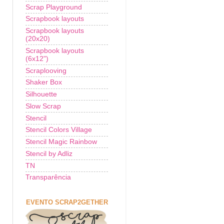
Scrap Playground
Scrapbook layouts
Scrapbook layouts
(20x20)
Scrapbook layouts
(6x12")
Scraplooving
Shaker Box
Silhouette
Slow Scrap
Stencil
Stencil Colors Village
Stencil Magic Rainbow
Stencil by Adliz
TN
Transparência
EVENTO SCRAP2GETHER