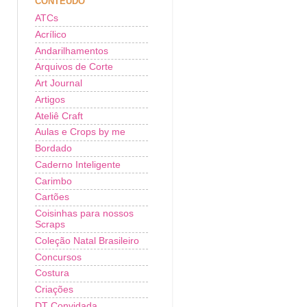
CONTEÚDO
ATCs
Acrílico
Andarilhamentos
Arquivos de Corte
Art Journal
Artigos
Ateliê Craft
Aulas e Crops by me
Bordado
Caderno Inteligente
Carimbo
Cartões
Coisinhas para nossos
Scraps
Coleção Natal Brasileiro
Concursos
Costura
Criações
DT Convidada