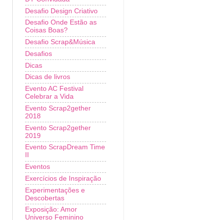
Desafio Design Criativo
Desafio Onde Estão as
Coisas Boas?
Desafio Scrap&Música
Desafios
Dicas
Dicas de livros
Evento AC Festival
Celebrar a Vida
Evento Scrap2gether
2018
Evento Scrap2gether
2019
Evento ScrapDream Time
II
Eventos
Exercícios de Inspiração
Experimentações e
Descobertas
Exposição: Amor
Universo Feminino