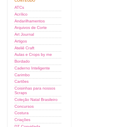
CONTEÚDO
ATCs
Acrílico
Andarilhamentos
Arquivos de Corte
Art Journal
Artigos
Ateliê Craft
Aulas e Crops by me
Bordado
Caderno Inteligente
Carimbo
Cartões
Coisinhas para nossos
Scraps
Coleção Natal Brasileiro
Concursos
Costura
Criações
DT Convidada