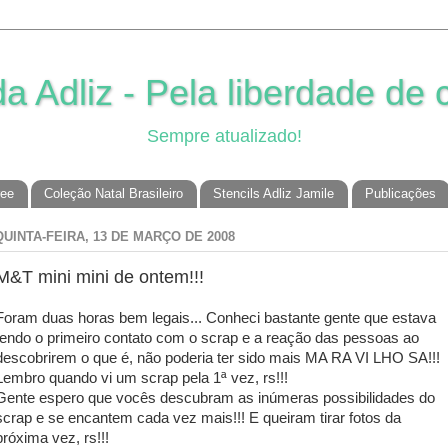
 Adliz - Pela liberdade de c
Sempre atualizado!
ree
Coleção Natal Brasileiro
Stencils Adliz Jamile
Publicações
QUINTA-FEIRA, 13 DE MARÇO DE 2008
M&T mini mini de ontem!!!
Foram duas horas bem legais... Conheci bastante gente que estava
tendo o primeiro contato com o scrap e a reação das pessoas ao
descobrirem o que é, não poderia ter sido mais MA RA VI LHO SA!!!
Lembro quando vi um scrap pela 1ª vez, rs!!!
Gente espero que vocês descubram as inúmeras possibilidades do
scrap e se encantem cada vez mais!!! E queiram tirar fotos da
próxima vez, rs!!!