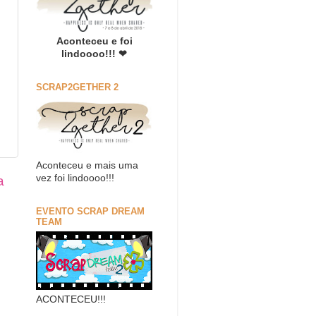
Aconteceu e foi
lindoooo!!! ❤
SCRAP2GETHER 2
Aconteceu e mais uma
vez foi lindoooo!!!
a
EVENTO SCRAP DREAM
TEAM
ACONTECEU!!!