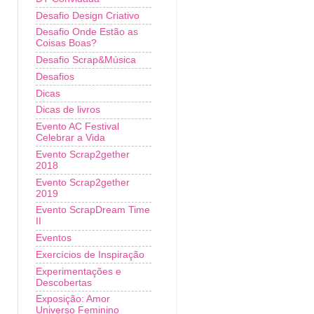
Desafio Design Criativo
Desafio Onde Estão as
Coisas Boas?
Desafio Scrap&Música
Desafios
Dicas
Dicas de livros
Evento AC Festival
Celebrar a Vida
Evento Scrap2gether
2018
Evento Scrap2gether
2019
Evento ScrapDream Time
II
Eventos
Exercícios de Inspiração
Experimentações e
Descobertas
Exposição: Amor
Universo Feminino