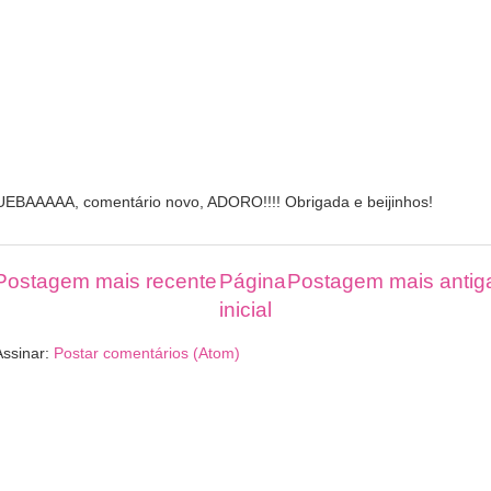
UEBAAAAA, comentário novo, ADORO!!!! Obrigada e beijinhos!
Postagem mais recente
Página
Postagem mais antig
inicial
Assinar:
Postar comentários (Atom)