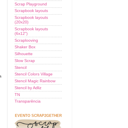
Scrap Playground
Scrapbook layouts
Scrapbook layouts
(20x20)
Scrapbook layouts
(6x12")
Scraplooving
Shaker Box
Silhouette
Slow Scrap
Stencil
Stencil Colors Village
a
Stencil Magic Rainbow
Stencil by Adliz
TN
Transparência
EVENTO SCRAP2GETHER