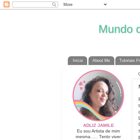
Mundo da
Início
About Me
Tutoriais F
ADLIZ JAMILE
Eu sou Artista de mim
mesma...... Tento viver