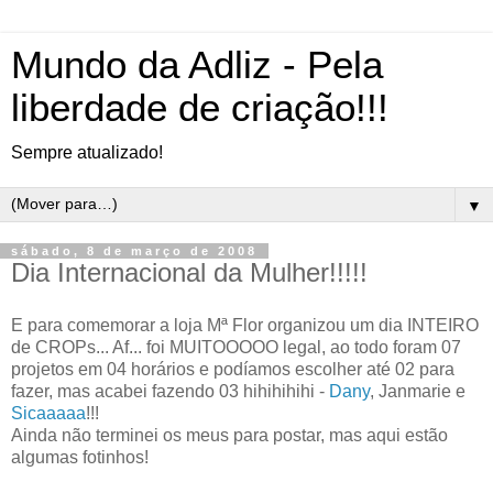
Mundo da Adliz - Pela
liberdade de criação!!!
Sempre atualizado!
▼
sábado, 8 de março de 2008
Dia Internacional da Mulher!!!!!
E para comemorar a loja Mª Flor organizou um dia INTEIRO
de CROPs... Af... foi MUITOOOOO legal, ao todo foram 07
projetos em 04 horários e podíamos escolher até 02 para
fazer, mas acabei fazendo 03 hihihihihi -
Dany
, Janmarie e
Sicaaaaa
!!!
Ainda não terminei os meus para postar, mas aqui estão
algumas fotinhos!