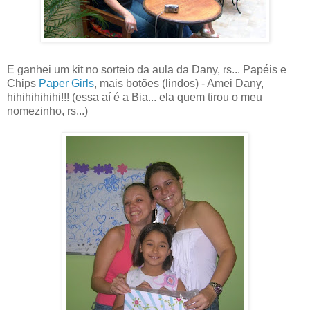
E ganhei um kit no sorteio da aula da Dany, rs... Papéis e
Chips
Paper Girls
, mais botões (lindos) - Amei Dany,
hihihihihihi!!! (essa aí é a Bia... ela quem tirou o meu
nomezinho, rs...)