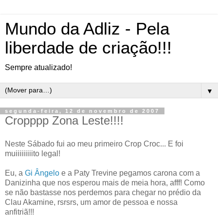
Mundo da Adliz - Pela
liberdade de criação!!!
Sempre atualizado!
▼
segunda-feira, 12 de novembro de 2007
Cropppp Zona Leste!!!!
Neste Sábado fui ao meu primeiro Crop Croc... E foi
muiiiiiiiiito legal!
Eu, a
Gi Ângelo
e a Paty Trevine pegamos carona com a
Danizinha que nos esperou mais de meia hora, afff! Como
se não bastasse nos perdemos para chegar no prédio da
Clau Akamine, rsrsrs, um amor de pessoa e nossa
anfitriã!!!
aaaaaaaaaaaaaaaaaaaaaaaaaaaaaaaaaaaaaaaa