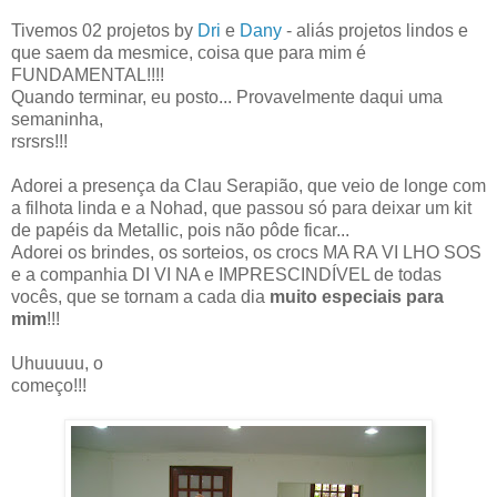
aaaaaaa
Tivemos 02 projetos by
Dri
e
Dany
- aliás projetos lindos e
que saem da mesmice, coisa que para mim é
FUNDAMENTAL!!!!
Quando terminar, eu posto... Provavelmente daqui uma
semaninha,
rsrsrs!!!
aaaaaaaaaaaaaaaaaaaaaaaaaaaaaaaaaaaaaaaaa
aaaaa
Adorei a presença da Clau Serapião, que veio de longe com
a filhota linda e a Nohad, que passou só para deixar um kit
de papéis da Metallic, pois não pôde ficar...
Adorei os brindes, os sorteios, os crocs MA RA VI LHO SOS
e a companhia DI VI NA e IMPRESCINDÍVEL de todas
vocês, que se tornam a cada dia
muito especiais para
mim
!!!
Uhuuuuu, o
começo!!!
aafffffffffffffffffffffffffffffffffffffffffffffffffffffffffffffffffffffffffffffffffffff
ffffffffff