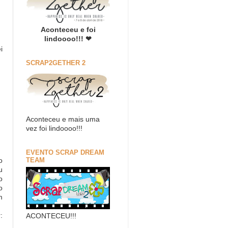
Aconteceu e foi
lindoooo!!! ❤
i
SCRAP2GETHER 2
Aconteceu e mais uma
vez foi lindoooo!!!
EVENTO SCRAP DREAM
TEAM
o
u
o
o
m
:
ACONTECEU!!!