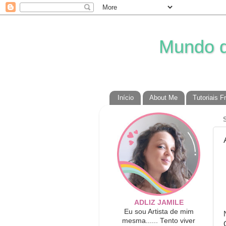
Mundo da
Início
About Me
Tutoriais F
ADLIZ JAMILE
Eu sou Artista de mim
mesma...... Tento viver