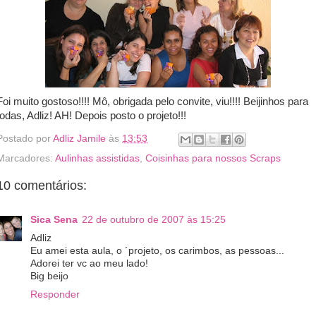
Foi muito gostoso!!!! Mô, obrigada pelo convite, viu!!!! Beijinhos para
todas, Adliz! AH! Depois posto o projeto!!!
Postado por
Adliz Jamile
às
13:53
Marcadores:
Aulinhas assistidas
,
Coisinhas para nossos Scraps
10 comentários:
Sica Sena
22 de outubro de 2007 às 15:25
Adliz
Eu amei esta aula, o ´projeto, os carimbos, as pessoas...
Adorei ter vc ao meu lado!
Big beijo
Responder