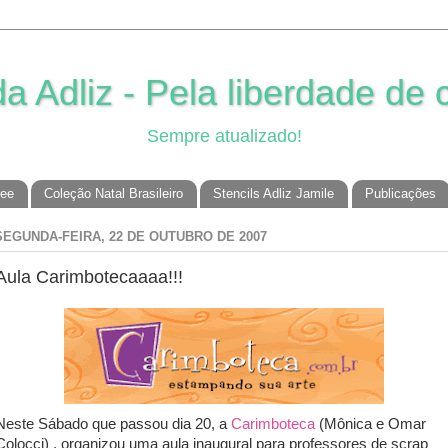
 Adliz - Pela liberdade de c
Sempre atualizado!
ree
Coleção Natal Brasileiro
Stencils Adliz Jamile
Publicações
SEGUNDA-FEIRA, 22 DE OUTUBRO DE 2007
Aula Carimbotecaaaa!!!
Neste Sábado que passou dia 20, a
Carimboteca
(Mônica e Omar
Colocci) , organizou uma aula inaugural para professores de scrap