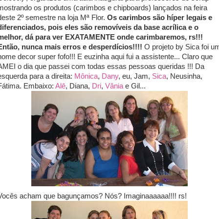
mostrando os produtos (carimbos e chipboards) lançados na feira
deste 2º semestre na loja Mª Flor.
Os carimbos são híper legais e
diferenciados, pois eles são removíveis da base acrílica e o
melhor, dá para ver EXATAMENTE onde carimbaremos, rs!!!
Então, nunca mais erros e desperdícios!!!!
O projeto by Sica foi u
home decor super fofo!!! E euzinha aqui fui a assistente... Claro que
AMEI o dia que passei com todas essas pessoas queridas !!! Da
esquerda para a direita:
Mônica
,
Dany
, eu, Jam,
Sica
, Neusinha,
Fátima. Embaixo:
Alê
, Diana,
Dri
,
Vânia
e Gil...
Vocês acham que bagunçamos? Nós? Imaginaaaaaa!!!! rs!