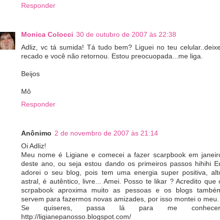
Responder
Monica Colocci
30 de outubro de 2007 às 22:38
Adliz, vc tá sumida! Tá tudo bem? Liguei no teu celular..deixe
recado e você não retornou. Estou preocuopada...me liga.
Beijos
Mô
Responder
Anônimo
2 de novembro de 2007 às 21:14
Oi Adliz!
Meu nome é Ligiane e comecei a fazer scarpbook em janeir
deste ano, ou seja estou dando os primeiros passos hihihi E
adorei o seu blog, pois tem uma energia super positiva, alt
astral, é autêntico, livre... Amei. Posso te likar ? Acredito que 
scrpabook aproxima muito as pessoas e os blogs també
servem para fazermos novas amizades, por isso montei o meu.
Se quiseres, passa lá para me conhecer
http://ligianepanosso.blogspot.com/