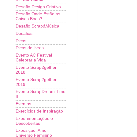
Desafio Design Criativo
Desafio Onde Estão as
Coisas Boas?
Desafio Scrap&Música
Desafios
Dicas
Dicas de livros
Evento AC Festival
Celebrar a Vida
Evento Scrap2gether
2018
Evento Scrap2gether
2019
Evento ScrapDream Time
II
Eventos
Exercícios de Inspiração
Experimentações e
Descobertas
Exposição: Amor
Universo Feminino