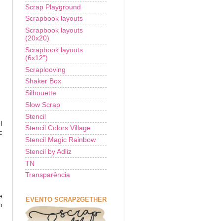
Scrap Playground
Scrapbook layouts
Scrapbook layouts
(20x20)
Scrapbook layouts
(6x12")
Scraplooving
Shaker Box
Silhouette
Slow Scrap
Stencil
I
Stencil Colors Village
c
Stencil Magic Rainbow
Stencil by Adliz
TN
Transparência
e
EVENTO SCRAP2GETHER
o