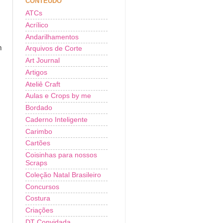
CONTEÚDO
ATCs
Acrílico
Andarilhamentos
m
Arquivos de Corte
Art Journal
Artigos
Ateliê Craft
Aulas e Crops by me
Bordado
Caderno Inteligente
Carimbo
Cartões
Coisinhas para nossos
Scraps
Coleção Natal Brasileiro
Concursos
Costura
Criações
DT Convidada