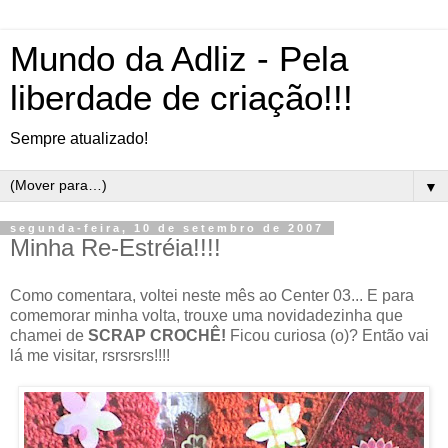
Mundo da Adliz - Pela
liberdade de criação!!!
Sempre atualizado!
▼
segunda-feira, 10 de setembro de 2007
Minha Re-Estréia!!!!
Como comentara, voltei neste mês ao Center 03... E para
comemorar minha volta, trouxe uma novidadezinha que
chamei de
SCRAP CROCHÊ!
Ficou curiosa (o)? Então vai
lá me visitar, rsrsrsrs!!!!