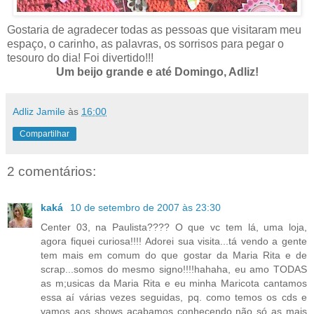
Gostaria de agradecer todas as pessoas que visitaram meu
espaço, o carinho, as palavras, os sorrisos para pegar o
tesouro do dia! Foi divertido!!!
Um beijo grande e até Domingo, Adliz!
Adliz Jamile
às
16:00
Compartilhar
2 comentários:
kaká
10 de setembro de 2007 às 23:30
Center 03, na Paulista???? O que vc tem lá, uma loja,
agora fiquei curiosa!!!! Adorei sua visita...tá vendo a gente
tem mais em comum do que gostar da Maria Rita e de
scrap...somos do mesmo signo!!!!hahaha, eu amo TODAS
as m;usicas da Maria Rita e eu minha Maricota cantamos
essa aí várias vezes seguidas, pq. como temos os cds e
vamos aos shows acabamos conhecendo não só as mais