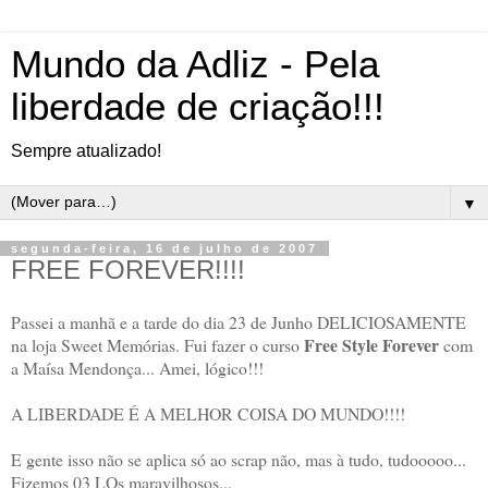
Mundo da Adliz - Pela
liberdade de criação!!!
Sempre atualizado!
▼
segunda-feira, 16 de julho de 2007
FREE FOREVER!!!!
Passei a manhã e a tarde do dia 23 de Junho DELICIOSAMENTE
Free Style Forever
na loja Sweet Memórias. Fui fazer o curso
com
a Maísa Mendonça... Amei, lógico!!!
A LIBERDADE É A MELHOR COISA DO MUNDO!!!!
E gente isso não se aplica só ao scrap não, mas à tudo, tudooooo...
Fizemos 03 LOs maravilhosos...